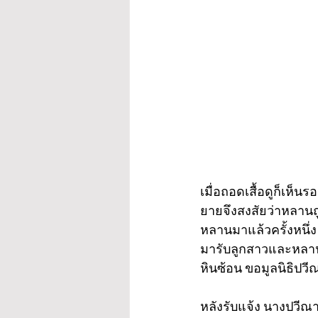
เมื่อถอดเสื้อดูก็เห็
ยายจึงสงสัยว่าหลานถู
หลานมาแล้วครั้งหนึ่ง 
มารับลูกสาวและหลานชา
หินซ้อน ขอมูลนิธิปวี
หลังรับแจ้ง นางปวีณา