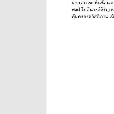
ผกก.สภ.เขาหินซ้อน จ
พงศ์ โภคินวงศ์หิรัญ 
คุ้มครองสวัสดิภาพ เน