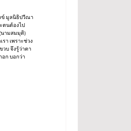
กข์ มูลนิธิปวีณา
ราะตนต้องไป
(นามสมมุติ) 
ำเรา เพราะช่วง
บ จึงรู้ว่าตา
้าอก บอกว่า 