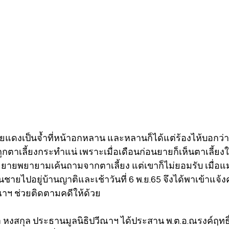
นรอยแดงเป็นจ้ำที่หน้าอกหลาน และหลานก็ได้แต่ร้องไห้บอกว่าเ
กตาเลี้ยงกระทำแน่ เพราะเมื่อเดือนก่อนยายก็เห็นตาเลี้ยง
ยายพยายามเค้นถามจากตาเลี้ยง แต่เขาก็ไม่ยอมรับ เมื่อแม่รู
ยไปอยู่บ้านญาติและเช้าวันที่ 6 พ.ย.65 จึงได้พาเข้าแจ้ง
ณาฯ ช่วยติดตามคดีให้ด้วย 
 หงสกุล ประธานมูลนิธิปวีณาฯ ได้ประสาน พ.ต.อ.ณรงค์ฤทธิ์  