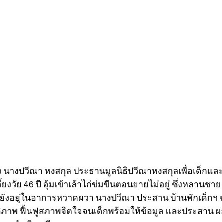
ร้อง นางปวีณา หงสกุล ประธานมูลนิธิปวีณาหงสกุลเพื่อเด็กแล
้ยงวัย 46 ปี อุ้มเข้าเล้าไก่ข่มขืนตอนยายไม่อยู่ ซึ่งหลานชา
ยังอยู่ในอาการหวาดผวา นางปวีณา ประสาน บ้านพักเด็กฯ ฉ
ดิภาพ ฟื้นฟูสภาพจิตใจจนเด็กพร้อมให้ข้อมูล และประสาน ผ