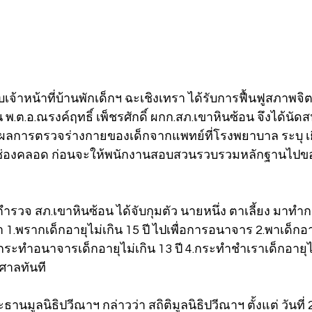
่กับเจ้าหน้าที่บ้านพักเด็กฯ ฉะเชิงเทรา ได้รับการฟื้นฟูสภาพจ
ด้าน พ.ต.อ.ณรงค์ฤทธิ์ เพ็ชรศักดิ์ ผกก.สภ.เขาหินซ้อน จึงได้นั
ลการตรวจร่างกายของเด็กจากแพทย์ที่โรงพยาบาล ระบุ เย
ในช่องคลอด ก่อนจะให้พนักงานสอบสวนรวบรวมหลักฐานไ
65 ตำรวจ สภ.เขาหินซ้อน ได้จับกุมตัว นายหนึ่ง ตาเลี้ยง มา
 1.พรากเด็กอายุไม่เกิน 15 ปี ไปเพื่อการอนาจาร 2.พาเด็กอายุ
ระทำอนาจารเด็กอายุไม่เกิน 13 ปี 4.กระทำชำเราเด็กอายุไม่
ศาลทันที 
นมูลนิธิปวีณาฯ กล่าวว่า สถิติมูลนิธิปวีณาฯ ตั้งแต่ วันที่ 2