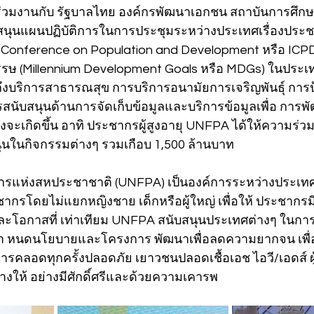
้ร่วมงานกับ รัฐบาลไทย องค์กรพัฒนาเอกชน สถาบันการศึ
บสนุนแผนปฏิบัติการในการประชุมระหว่างประเทศเรื่องประ
l Conference on Population and Development หรือ ICP
รษ (Millennium Development Goals หรือ MDGs) ในประเท
ถึงบริการสาธารณสุข การบริการอนามัยการเจริญพันธุ์ การป
ารสนับสนุนด้านการจัดเก็บข้อมูลและบริการข้อมูลเพื่อ การ
จะเกิดขึ้น อาทิ ประชากรผู้สูงอายุ UNFPA ได้ให้ความร่วม
ุนในกิจกรรมต่างๆ รวมเกือบ 1,500 ล้านบาท
รแห่งสหประชาชาติ (UNFPA) เป็นองค์การระหว่างประเทศ
ะชากรโดยไม่แยกหญิงชาย เด็กหรือผู้ใหญ่ เพื่อให้ ประชาก
์และโอกาสที่ เท่าเทียม UNFPA สนับสนุนประเทศต่างๆ ในกา
 หนดนโยบายและโครงการ พัฒนาเพื่อลดความยากจน เพื่อใ
 การคลอดทุกครั้งปลอดภัย เยาวชนปลอดเชื้อเอช ไอวี/เอดส์ ผ
่างให้ อย่างมีศักดิ์ศรีและด้วยความเคารพ