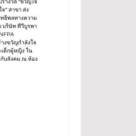
ับรางวัล "ขวัญใจ
จ” สาขา ส่ง
งอิทธิพลทางความ
ิษัท ทีวีบูรพา 
UNFPA 
ร้างขวัญกำลังใจ
เด็กผู้หญิง ใน
ับสังคม ณ ห้อง