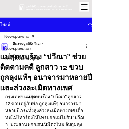
โพสต์
Newspavena
ทีมงานมูลนิธิปวีณาฯ
Newspavena
18 ก.พ. 2566
แม่สุดทนร้อง “ปวีณา” ช่วย
สถิติรับเรื่องร้องทุกข์
ติดตามคดี ลูกสาว 12 ขวบ
ข่าว
ถูกลุงแท้ๆ อนาจารมาหลายปี
วิดีโอ
และล่วงละเมิดทางเพศ
ข่าว
กรุงเทพฯ แม่สุดทนร้อง “ปวีณา” ลูกสาว 
12 ขวบ อยู่กับพ่อ ถูกลุงแท้ๆ อนาจารมา
หลายปี กระทั่งลุงล่วงละเมิดทางเพศ เด็ก
ทนไม่ไหวร้องไห้โทรบอกแม่ไปรับ “ปวีณ
า” ประสาน ผกก.สน.นิมิตรใหม่ จับกุมลุง