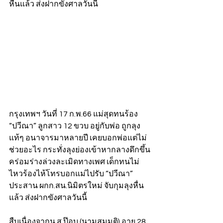
หื่นแล้ว ส่งฝากขังศาลวันนี้  
กรุงเทพฯ วันที่ 17 ก.พ.66 แม่สุดทนร้อง 
“ปวีณา” ลูกสาว 12 ขวบ อยู่กับพ่อ ถูกลุง
แท้ๆ อนาจารมาหลายปี เคยบอกพ่อแต่ไม่
ช่วยอะไร กระทั่งลุงย่องเข้าหากลางดึกขึ้น
คร่อมร่างล่วงละเมิดทางเพศ เด็กทนไม่
ไหวร้องไห้โทรบอกแม่ไปรับ “ปวีณา” 
ประสาน ผกก.สน.นิมิตรใหม่ จับกุมลุงหื่น
แล้ว ส่งฝากขังศาลวันนี้  
สืบเนื่องจากน.ส.ป๊อบ (นามสมมุติ) อายุ 28 