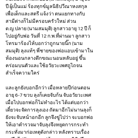
ปี ผู้เป็นแม่ ร้องทุกข์มูลนิธิปวีณาหงสกุล
เพื่อเด็กและสตรี แจ้งว่า ตนแยกทางกับ
สามีต่างก็ไม่มีครอบครัวใหม่ ส่วน
ด.ญ.ปลาย (นามสมมุติ) ลูกสาวอายุ 12 ปี ก็
ไปอยู่กับพ่อ วันที่ 12 ก.พ.ที่ผ่านมา ลูกสาว
โทรมาร้องไห้บอกว่าถูกนายนิ๊ก (นาม
สมมุติ) ลุงแท้ๆ พี่ชายของพ่อแอบเข้ามาใน
ห้องนอนกลางดึกขณะนอนหลับอยู่ ขึ้น
คร่อมบนตัวและใช้อวัยวะเพศถูไถจน
สำเร็จความใคร่
และลูกยังบอกอีกว่า เมื่อหลายปีก่อนตอน
อายุ 6-7 ขวบ ลุงก็เคยจับก้น จับอวัยวะเพศ 
เมื่อไปบอกพ่อก็ไม่ทำอะไร ได้แต่บอกว่า
เดี๋ยวจะจัดการลุงเอง ถัดมาอีกไม่นานลุงก็
ยังจะจับหน้าอกอีก ลูกจึงขู่ไปว่า จะบอกพ่อ
ให้เอาตำรวจมาจับลุงจึงหยุดการกระทำ 
กระทั่งมาก่อเหตุดังกล่าว หลังทราบเรื่อง