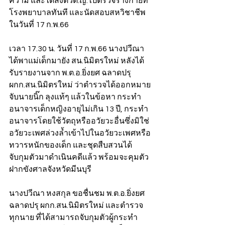
ความ และได้ส่งตัวด.ญ.ไปตรวจร่างกายที่
โรงพยาบาลทันที และนัดสอบสหวิชาชีพ
ในวันที่ 17 ก.พ.66
เวลา 17.30 น. วันที่ 17 ก.พ.66 นางปวีณา
ได้พาแม่เด็กมายัง สน.นิมิตรใหม่ หลังได้
รับรายงานจาก พ.ต.อ.ยิ่งยศ ฉลาดปรุ 
ผกก.สน.นิมิตรใหม่ ว่าตำรวจได้ออกหมาย
จับนายนิ๊ก ลุงแท้ๆ แล้วในข้อหา กระทำ
อนาจารเด็กหญิงอายุไม่เกิน 13 ปี, กระทำ
อนาจารโดยใช้วัตถุหรืออวัยวะอื่นซึ่งมิใช่
อวัยวะเพศล่วงล้ำเข้าไปในอวัยวะเพศหรือ
ทวารหนักของเด็ก และชุดสืบสวนได้
จับกุมตัวมาดำเนินคดีแล้ว พร้อมจะคุมตัว
ฝากขังศาลจังหวัดมีนบุรี 
นางปวีณา หงสกุล ขอชื่นชม พ.ต.อ.ยิ่งยศ 
ฉลาดปรุ ผกก.สน.นิมิตรใหม่ และตำรวจ
ทุกนาย ที่ได้สามารถจับกุมตัวผู้กระทำ