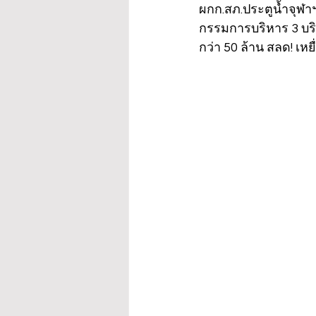
ผกก.สภ.ประตูน้ำจุฬา
กรรมการบริหาร 3 บ
กว่า 50 ล้าน สลด! เหยื