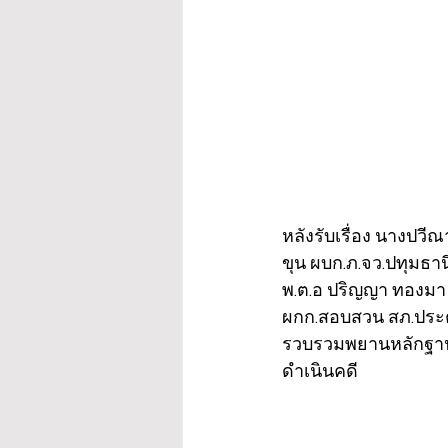
หลังรับเรื่อง นางปวี
ขุน ผบก.ภ.จว.ปทุมธาน
พ.ต.อ ปริญญา ทองมา 
ผกก.สอบสวน สภ.ประตูน
รวบรวมพยานหลักฐานจ
ดำเนินคดี