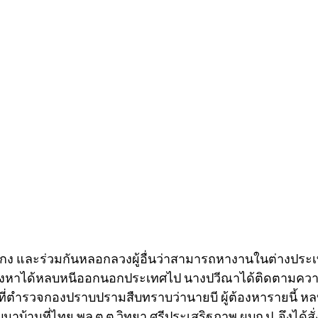
โกง และร่วมกันหลอกลวงผู้อื่นว่าสามารถหางานในต่างประเ
ต้องหาได้หลบหนีออกนอกประเทศไป นางปวีณาได้ติดตามคว
ที่ตำรวจกองปราบปรามสืบทราบว่านายบี ผู้ต้องหารายนี้ หลบ
าบ้านที่ไทย พล.ต.ต.วิทยา ศรีประเสริฐภาพ ผบก.ป. จึงได้สั่