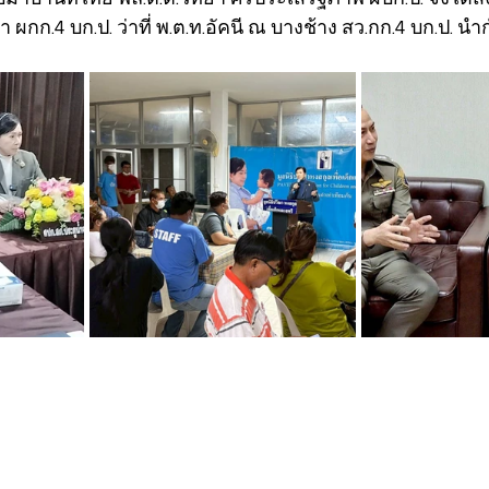
า ผกก.4 บก.ป. ว่าที่ พ.ต.ท.อัคนี ณ บางช้าง สว.กก.4 บก.ป. นำ