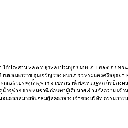
ณา ได้ประสาน พล.ต.ท.สุรพล เปรมบุตร ผบช.ภ.1 พล.ต.ต.ยุทธ
ี พ.ต.อ.เอกราช อุ่นเจริญ รอง ผบก.ภ.จว.พระนครศรีอยุธยา 
ผกก.สภ.ประตูน้ำจุฬาฯ จว.ปทุมธานี พ.ต.ท.ณัฐพล สิทธิมงค
้ำจุฬาฯ จว.ปทุมธานี ก่อนพาผู้เสียหายเข้าแจ้งความ เจ้าห
นออกหมายจับกลุ่มผู้หลอกลวง เจ้าของบริษัท กรรมการบร