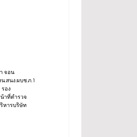
นา จอน
หน.สนง.ผบช.ภ.1 
ล รอง
น้าที่ตำรวจ
ิหารบริษัท