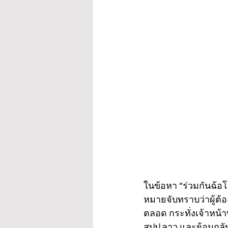
ในข้อหา “ร่วมกันฉ้อ
หมายจับทราบว่าผู้
ตลอด กระทั่งเจ้าหน้า
สปป.ลาว และย้อนกลับม