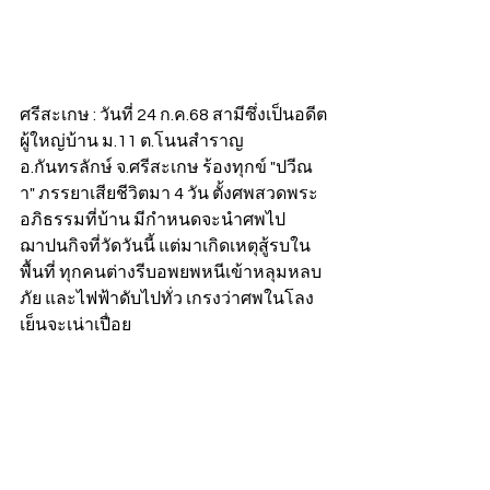
ศรีสะเกษ : วันที่ 24 ก.ค.68 สามีซึ่งเป็นอดีต
ผู้ใหญ่บ้าน ม.11 ต.โนนสำราญ 
อ.กันทรลักษ์ จ.ศรีสะเกษ ร้องทุกข์ "ปวีณ
า" ภรรยาเสียชีวิตมา 4 วัน ตั้งศพสวดพระ
อภิธรรมที่บ้าน มีกำหนดจะนำศพไป
ฌาปนกิจที่วัดวันนี้ แต่มาเกิดเหตุสู้รบใน
พื้นที่ ทุกคนต่างรีบอพยพหนีเข้าหลุมหลบ
ภัย และไฟฟ้าดับไปทั่ว เกรงว่าศพในโลง
เย็นจะเน่าเปื่อย 