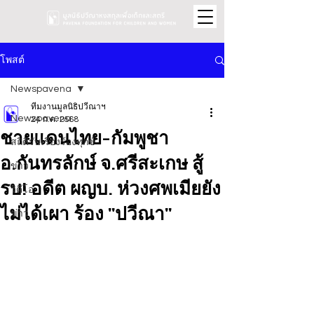
โพสต์
Newspavena
ทีมงานมูลนิธิปวีณาฯ
Newspavena
24 ก.ค. 2568
ชายแดนไทย-กัมพูชา
สถิติรับเรื่องร้องทุกข์
อ.กันทรลักษ์ จ.ศรีสะเกษ สู้
ข่าว
รบ! อดีต ผญบ. ห่วงศพเมียยัง
วิดีโอ
ไม่ได้เผา ร้อง "ปวีณา"
ข่าว