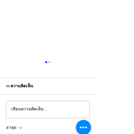
11 ความคิดเห็น
เขียนความคิดเห็น…
ปวีณา บินด่วน พาแม่เด็กพบ
กรุงเทพ แม่คาใจล
ผบก.ภ.จว.ภูเก็ต ติดตามคดี
ชีวิต! ร้อง "ปวีณา
ฝรั่งชาวสวิส ล่อลวงเด็กชาย
ลูกเพิ่งผ่าคลอดอ
ล่าสุด