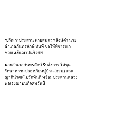
"ปวีณา" ประสาน นายสมควร สิงห์คำ นาย
อำเภอกันทรลักษ์ ทันที ขอให้พิจารณา
ช่วยเหลือฌาปนกิจศพ  
นายอำเภอกันทรลักษ์ รีบสั่งการ ให้ชุด
รักษาความปลอดภัยหมู่บ้าน (ชรบ.) และ
ญาตินำศพไปวัดทันที พร้อมประสานหลวง
พ่อเร่งฌาปนกิจศพวันนี้ 