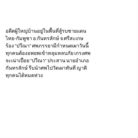
อดีตผู้ใหญ่บ้านอยู่ในพื้นที่สู้รบชายแดน
ไทย-กัมพูชา อ.กันทรลักษ์ จ.ศรีสะเกษ 
ร้อง "ปวีณา" ศพภรรยามีกำหนดเผาวันนี้ 
ทุกคนต้องอพยพเข้าหลุมหลบภัย เกรงศพ
จะเน่าเปื่อย "ปวีณา" ประสาน นายอำเภอ
กันทรลักษ์ รีบนำศพไปวัดเผาทันที ญาติ
ทุกคนได้หมดห่วง