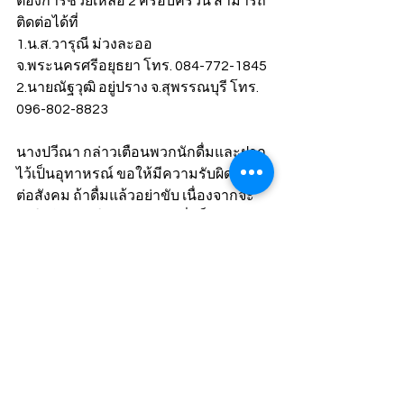
ต้องการช่วยเหลือ 2 ครอบครัวนี้ สามารถ
ติดต่อได้ที่ 
1.น.ส.วารุณี ม่วงละออ 
จ.พระนครศรีอยุธยา โทร. 084-772-1845
2.นายณัฐวุฒิ อยู่ปราง จ.สุพรรณบุรี โทร. 
096-802-8823
นางปวีณา กล่าวเตือนพวกนักดื่มและฝาก
ไว้เป็นอุทาหรณ์ ขอให้มีความรับผิดชอบ
ต่อสังคม ถ้าดื่มแล้วอย่าขับ เนื่องจากจะ
ทำให้ไม่มีสติในการขับรถ ซึ่งเป็นสาเหตุ
ให้เกิดอุบัติเหตุร้ายแรง เกิดความเสียหาย
ทั้งต่อตนเองและผู้อื่น ทำให้เกิดความสูญ
เสียถึงขั้นมีผู้เสียชีวิต และบางคนต้องอยู่
ในสภาพพิการไปตลอดชีวิต ซึ่งผู้ที่เมาขับ
ก็อาจจะแค่ถูกดำเนินคดี แต่สำหรับผู้ที่ต้อง
สูญเสียไม่มีอะไรมาทดแทนได้ ครอบครัว
เขาเหล่านั้นต้องอยู่อย่างลำบาก