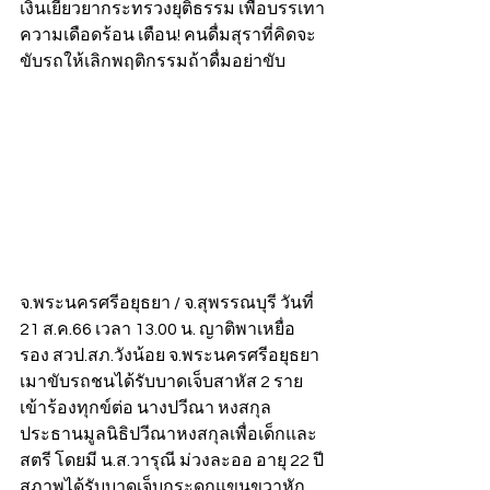
เงินเยียวยากระทรวงยุติธรรม เพื่อบรรเทา
ความเดือดร้อน เตือน! คนดื่มสุราที่คิดจะ
ขับรถให้เลิกพฤติกรรมถ้าดื่มอย่าขับ 
จ.พระนครศรีอยุธยา / จ.สุพรรณบุรี วันที่ 
21 ส.ค.66 เวลา 13.00 น. ญาติพาเหยื่อ 
รอง สวป.สภ.วังน้อย จ.พระนครศรีอยุธยา 
เมาขับรถชนได้รับบาดเจ็บสาหัส 2 ราย 
เข้าร้องทุกข์ต่อ นางปวีณา หงสกุล 
ประธานมูลนิธิปวีณาหงสกุลเพื่อเด็กและ
สตรี โดยมี น.ส.วารุณี ม่วงละออ อายุ 22 ปี 
สภาพได้รับบาดเจ็บกระดูกแขนขวาหัก 