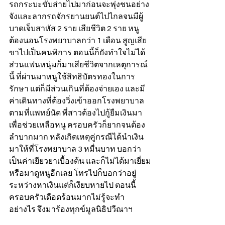
รถกระบะขับส่ายไปมาก่อนจะพุ่งชนอย่าง
จังและลากรถจักรยานยนต์ไปไกลจนมีผู้
บาดเจ็บสาหัส 2 ราย เสียชีวิต 2 ราย หนู
ต้องนอนโรงพยาบาลกว่า 1 เดือน สูญเสีย
ขาไปเป็นคนพิการ ตอนนี้ก็ยังทำใจไม่ได้ 
ส่วนแฟนหนุ่มก็มาเสียชีวิตจากเหตุการณ์
นี้ ที่ผ่านมาหนูใช้สิทธิบัตรทองในการ
รักษา แต่ก็มีส่วนเกินที่ต้องจ่ายเอง และมี
ค่าเดินทางที่ต้องวิ่งเข้าออกโรงพยาบาล
ตามที่แพทย์นัด พี่สาวต้องไปกู้ยืมเงินมา
เพื่อช่วยเหลือหนู ครอบครัวก็ยากจนต้อง
ลำบากมาก หลังเกิดเหตุคู่กรณีได้นำเงิน
มาให้ที่โรงพยาบาล 3 หมื่นบาท บอกว่า
เป็นค่าเยียวยาเบื้องต้น และก็ไม่ได้มาเยี่ยม
หรือมาดูหนูอีกเลย โทรไปก็บอกว่าอยู่
ระหว่างหาเงินแต่ก็เงียบหายไป ตอนนี้
ครอบครัวเดือดร้อนมากไม่รู้จะทำ
อย่างไร จึงมาร้องทุกข์มูลนิธิปวีณาฯ 