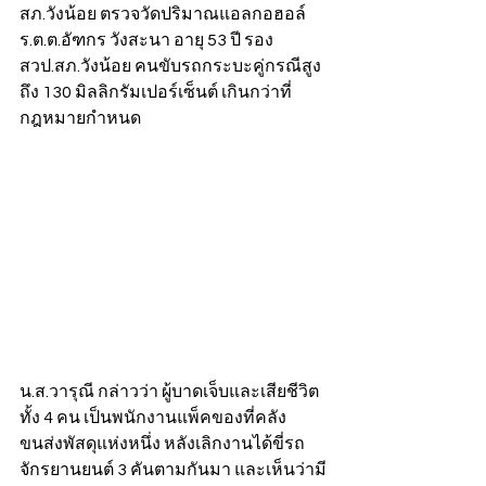
สภ.วังน้อย ตรวจวัดปริมาณแอลกอฮอล์ 
ร.ต.ต.อัฑกร วังสะนา อายุ 53 ปี รอง 
สวป.สภ.วังน้อย คนขับรถกระบะคู่กรณีสูง
ถึง 130 มิลลิกรัมเปอร์เซ็นต์ เกินกว่าที่
กฎหมายกำหนด 
น.ส.วารุณี กล่าวว่า ผู้บาดเจ็บและเสียชีวิต
ทั้ง 4 คน เป็นพนักงานแพ็คของที่คลัง
ขนส่งพัสดุแห่งหนึ่ง หลังเลิกงานได้ขี่รถ
จักรยานยนต์ 3 คันตามกันมา และเห็นว่ามี