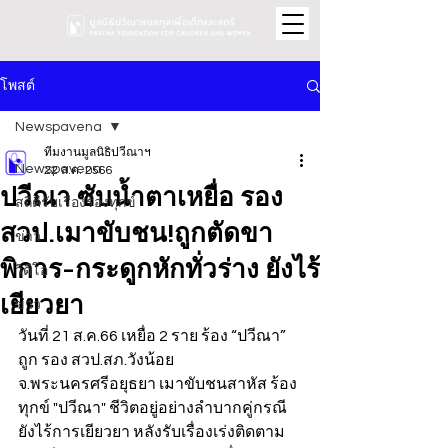
โพสต์
Newspavena
ทีมงานมูลนิธิปวีณาฯ
Newspavena
22 ส.ค. 2566
ปวีณา ซับน้ำตาเหยื่อ รอง
สถิติรับเรื่องร้องทุกข์
สวป.เมาขับชน!ถูกตัดขา
ข่าว
พิการ-กระดูกหักทั่วร่าง ยังไร้
วิดีโอ
เยียวยา
ข่าว
วันที่ 21 ส.ค.66 เหยื่อ 2 ราย ร้อง “ปวีณา” 
ถูก รอง สวป.สภ.วังน้อย 
จ.พระนครศรีอยุธยา เมาขับชนสาหัส ร้อง
ทุกข์ "ปวีณา" ชีวิตอยู่อย่างลำบากคู่กรณี
ยังไร้การเยียวยา หลังรับเรื่องเร่งติดตาม