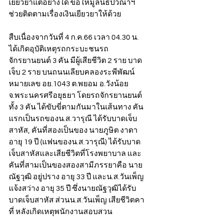
เยียวยาแต่อย่างใด ขอให้มูลนิธิปวีณาฯ 
ช่วยติดตามเรื่องเงินเยียวยาให้ด้วย
สืบเนื่องจากวันที่ 4 ก.ค.66 เวลา 04.30 น. 
ได้เกิดอุบัติเหตุรถกระบะชนรถ
จักรยานยนต์ 3 คัน มีผู้เสียชีวิต 2 ราย บาด
เจ็บ 2 ราย บนถนนเลียบคลองระพีพัฒน์ 
หมายเลข อย.1043 ต.พยอม อ.วังน้อย 
จ.พระนครศรีอยุธยา โดยรถจักรยานยนต์
ทั้ง 3 คัน ได้ขับขี่ตามกันมาในเส้นทาง คัน
แรกเป็นรถของน.ส.วารุณี ได้รับบาดเจ็บ
สาหัส, คันที่สองเป็นของ นายภูษิต งาตา 
อายุ 19 ปี (แฟนของน.ส.วารุณี) ได้รับบาด
เจ็บสาหัสและเสียชีวิตที่โรงพยาบาล และ
คันที่สามเป็นของสองสามีภรรยาคือ นาย
ณัฐวุฒิ อยู่ปราง อายุ 33 ปี และน.ส.วันเพ็ญ 
แจ้งสว่าง อายุ 35 ปี ซึ่งนายณัฐวุฒิได้รับ
บาดเจ็บสาหัส ส่วนน.ส.วันเพ็ญ เสียชีวิตคา
ที่ หลังเกิดเหตุพนักงานสอบสวน