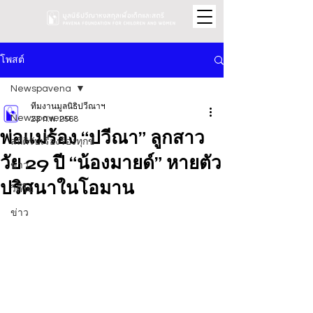
โพสต์
Newspavena
ทีมงานมูลนิธิปวีณาฯ
Newspavena
23 ก.พ. 2568
พ่อแม่ร้อง “ปวีณา” ลูกสาว
สถิติรับเรื่องร้องทุกข์
วัย 29 ปี “น้องมายด์” หายตัว
ข่าว
ปริศนาในโอมาน
วิดีโอ
ข่าว