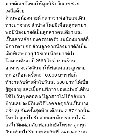
มายด์เลย จึงขอให้มูลนิธิปวีณาฯ ช่วย
เหลือด้วย
ด้านพ่อน้องมายด์ กล่าวว่า พ่อกับแม่เดิน
ทางมาจากจ.ลำปาง โดยมีเพื่อนลูกพามา 
พ่อมีน้องมายด์เป็นลูกสาวคนเดียว และ
เป็นเสาหลักของครอบครัว แม่น้องมายด์ก็
พิการตาบอด ส่วนลูกชายน้องมายด์ก็เป็น
เด็กพิเศษ อายุ 10 ขวบ น้องมายด์ไป
โอมานตั้งแต่ปี 2563 ไปทำงานร้าน
อาหาร จะส่งเงินมาให้พ่อแม่และลูกชาย
ทุก 2 เดือน ครั้งละ 10,000 บาท พ่อก็
ทำงานรับจ้างทั่วไปวันละ 300 บาท ได้เบี้ย
ผู้สูงอายุ และเบี้ยคนพิการของแม่พอได้กิน
ใช้ไปวันๆ ตลอด 5 ปีลูกสาวไม่ได้กลับมา
บ้านเลย จะมีก็แต่วิดีโอคอลคุยกันเป็นบาง
ครั้ง คุยกันครั้งสุดท้ายเดือนพ.ค.67 จากนั้น
โทรไปลูกก็ไม่รับสายเลย มีการอ่านไลน์
แต่ไม่ติดต่อกลับ พ่อแม่ก็ยังโทรหาลูกทุก
วันแต่ลูกไม่รับสาย จนวันที่  24 ก.ค.67 ลูก