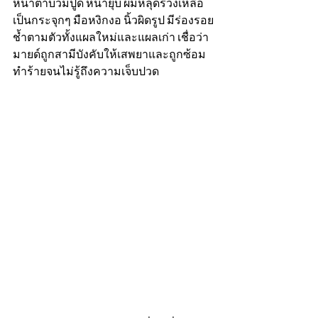
หน้าตาบวมปูด หน้ายุบ ผมหลุดร่วงเหลือ
เป็นกระจุกๆ มือหงิกงอ นิ้วผิดรูป มีร่องรอย
ช้ำตามตัวทั้งแผลใหม่และแผลเก่า เชื่อว่า
มายด์ถูกสามีบังคับให้เสพยาและถูกซ้อม
ทำร้ายจนไม่รู้ถึงความเจ็บปวด