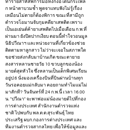
ทำร้ายสาหัสพิการมือหงิกงอ เดินกระเพล
ก หน้าตาบวมช้ำ พูดจาแทบฟังไม่รู้เรื่อง 
เหมือนไม่ตายก็ต้องพิการ ขณะที่สามีถูก
ตำรวจโอมานจับกุมคดียาเสพติด เพราะ
เป็นเอเย่นต์ค้ายาเสพติดไปเมื่อเดือน ก.พ.ที่
ผ่านมา ยังปิดปากเงียบ ตอนนี้ทำใจวอนมูล
นิธิปวีณาฯ และหน่วยงานที่เกี่ยวข้องช่วย
ติดตามหาลูกสาว ไม่ว่าจะเจอในสภาพใด
ขอช่วยส่งกลับมาบ้านเกิด ขณะตายาย
สงสารหลานชายวัย 10 ขวบลูกของน้อง
มายด์สุดหัวใจ ซึ่งหลานเป็นเด็กพิเศษเรียน
อยู่ป.6 นั่งมองเครื่องบินที่บินผ่านบ้านทุก
วันรอคอยแม่กลับมา คอยถามทำไมแม่ไม่
มาสักที? วันจันทร์ที่ 24 ก.พ.นี้ เวลา 16.00 
น. "ปวีณา" จะพาพ่อแม่น้องมายด์ไปที่กอง
การต่างประเทศ สำนักงานตำรวจแห่ง
ชาติ ไปพบกับ พล.ต.ต.สุระพันธุ์ ไทย
ประเสริฐ ผบก.กองการต่างประเทศ และ
ทีมงานตำรวจสากลไทย เพื่อให้ข้อมูลและ