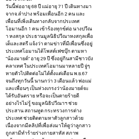
วันนี้พ่ออายุ 68 ปี แม่อายุ 71 ปี เดินทางมา
จากจ.ลำปาง พร้อมเพื่อนอีก 2 คน และ
เพื่อนที่เพิ่งเดินทางกลับจากประเทศ
โอมานอีก 1 คน เข้าร้องทุกข์ต่อ นางปวีณ
า หงสกุล ประธานมูลนิธิปวีณาหงสกุลเพื่อ
เด็และสตรี แจ้งว่า ตามข่าวที่มีเพื่อนซึ่งอยู่
ประเทศโอมานได้โพสต์เฟซบุ๊ก ตามหา 
"น้องมายด์" อายุ 29 ปี ซึ่งอยู่กินสามีชาวบัง
คลาเทศ ในประเทศโอมานมาหลายปี จู่ๆ 
หายตัวไปติดต่อไม่ได้ตั้งแต่เดือน พ.ย.67 
จนถึงทุกวันนี้ นานกว่า 3 เดือนแล้ว พ่อแม่
และเพื่อนๆ เป็นห่วงเกรงว่าน้องมายด์จะ
ได้รับอันตราย หรือจะเป็นตายร้ายดี
อย่างไรไม่รู้ ขอมูลนิธิปวีณาฯ ช่วย
ประสาน สถานทูต กระทรวงการต่าง
ประเทศ ช่วยติดตามหาตัวลูกสาวด้วย 
เนื่องจากมีคลิปที่เพื่อส่งมาให้ดูว่าลูกสาว
ถูกสามีทำร้ายร่างกายสาหัส สภาพ