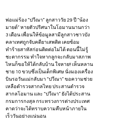
พ่อแม่ร้อง “ปวีณา” ลูกสาววัย 29 ปี “น้อง
มายด์” หายตัวปริศนาในโอมานนานกว่า 
3 เดือน เพื่อนให้ข้อมูลสามีลูกสาวชาวบัง
คลาเทศถูกจับคดียาเสพติด เคยซ้อม
ทำร้ายสาหัสก่อนติดต่อไม่ได้ ตอนนี้ไม่รู้
ชะตากรรม ทำใจหากลูกจะกลับมาสภาพ
ไหนก็ขอให้ได้กลับบ้าน ใจหาย!! เห็นหลาน
ชาย 10 ขวบซึ่งเป็นเด็กพิเศษ นั่งมองเครื่อง
บินรอวันแม่กลับมา “ปวีณา” ขอความช่วย
เหลือตำรวจสากลไทย ประสานตำรวจ
สากลโอมาน และ “ปวีณา” ยังได้ประสาน 
กรมการกงสุล กระทรวงการต่างประเทศ 
คาดว่าจะได้ทราบความคืบหน้าภายใน
เร็ววันอย่างแน่นอน