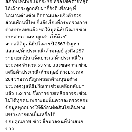
สภาพไหนพ่อแม่ก็จะรอ หรือโชคร้ายที่สุด
ได้เถ้ากระดูกกลับมาก็ยังดี เพื่อนๆ ที่
โอมานต่างช่วยติดตามและแจ้งตำรวจ 
ส่วนเพื่อนที่ไทยก็แจ้งเรื่องที่กระทรวงการ
ต่างประเทศแล้ว ขอให้มูลนิธิปวีณาฯ ช่วย
ประสานตามหาลูกสาวให้ด้วย" 
จากสถิติมูลนิธิปวีณาฯ ปี 2567 ปัญหา
ล่อลวง/ค้าประเวณี/ค้ามนุษย์ สูงถึง 257 
ราย แยกเป็น แจ้งเบาะแสค้าประเวณีใน
ประเทศ จำนวน 53 ราย และขอความช่วย
เหลือค้าประเวณี/ค้ามนุษย์ ต่างประเทศ 
204 ราย กรณีถูกหลอกค้ามนุษยต่าง
ประเทศ มูลนิธิปวีณาฯ ช่วยเหลือกลับมา
แล้ว 152 ราย ซึ่งการช่วยเหลืออาจจะช่วย
ไม่ได้ทุกคน เพราะฉะนั้นควรจะตรวจสอบ
ข้อมูลทุกอย่างให้ดีก่อนตัดสินใจเดินทาง
เพราะอาจตกเป็นเหยื่อได้
ขอบคุณภาพ-ข่าว สื่อมวลชนที่นำเสนอ
ข่าว