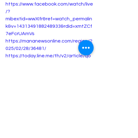
https://www.facebook.com/watch/live
/?
mibextid=wwXIfr&ref=watch_permalin
k&v=1431349188248933&rdid=xmtZCf
7eFcrUAmVs
https://mananewsonline.com/region/2
025/02/28/36481/
https://today.line.me/th/v2/article/qo
gmR5y
https://www.dailynews.co.th/news/44
47100/
https://www.khaosod.co.th/around-
thailand/news_9654536
https://www.matichon.co.th/region/ne
ws_5070865
https://www.facebook.com/story.php
?
story_fbid=1051966413634048&id=10
0064620974343&mibextid=wwXIfr&rdi