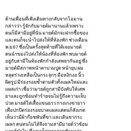
ด้านเพื่อนที่เพิ่งเดินทางกลับจากโอมาน 
กล่าวว่า รู้จักกับมายด์มานานแล้วเพราะ
ตนก็มีสามีอยู่ที่นั่น มายด์มักจะฝากซื้อของ
และตนก็จะนำไปส่งให้ที่ห้องพัก ช่วงเดือน
พ.ย.67 ซึ่งเป็นครั้งสุดท้ายที่ได้เจอมายด์ 
ตนนำของไปส่งให้น้องที่ห้องพัก พบมายด์
อยู่กับสามีในห้องพักกำลังเสพยากันอยู่ ซึ่ง
มายด์มีสภาพหน้าตาบวมปูด หน้ายุบ ผม
หลุดร่วงเหลือเป็นกระจุกๆ มือหงิกงอ นิ้ว
ผิดรูป มีร่องรอยช้ำตามตัวทั้งแผลใหม่และ
แผลเก่า เชื่อว่ามายด์ถูกสามีบังคับให้เสพ
ยาและถูกซ้อมทำร้ายจนไม่รู้ถึงความเจ็บ
ปวด มายด์ใส่เสื้อแขนยาว กางเกงขายาว
เพื่อปกปิดร่องรอยบาดแผลแต่ตนก็สังเกต
เห็นว่ามีผ้าก๊อชพันที่ขา และเดินขากระ
เผลก ตนทนไม่ได้จึงถามสามีมายด์ว่าซ้อม