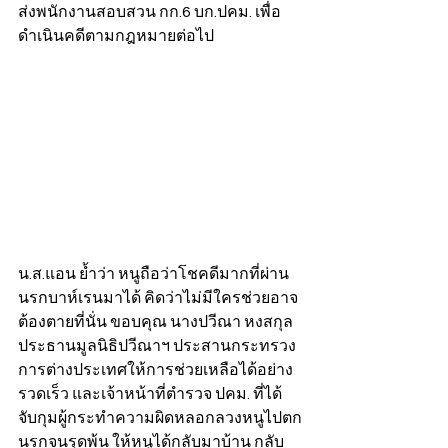
ส่งพนักงานสอบสวน กก.6 บก.ปคม. เพื่อ
ดำเนินคดีตามกฎหมายต่อไป
น.ส.แอน ย้ำว่า หนูถือว่าโชคดีมากที่ผ่าน
นรกบาห์เรนมาได้ คิดว่าไม่มีใครช่วยอาจ
ต้องตายที่นั่น ขอบคุณ นางปวีณา หงสกุล 
ประธานมูลนิธิปวีณาฯ ประสานกระทรวง
การต่างประเทศให้การช่วยเหลือได้อย่าง
รวดเร็ว และเจ้าหน้าที่ตำรวจ ปคม. ที่ได้
จับกุมผู้กระทำความผิดหลอกลวงหนูไปตก
นรกจนรุดพ้น ให้หนูได้กลับมาบ้าน กลับ