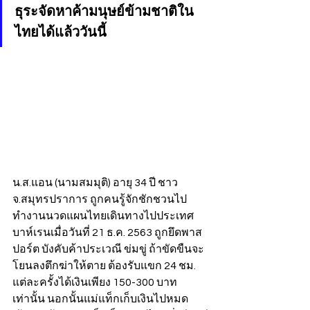
ธุระจัดหาค้ามนุษย์ข้ามชาติใน
ไทยได้แล้ววันนี้
น.ส.แอน (นามสมมุติ) อายุ 34 ปี ชาว 
จ.สมุทรปราการ ถูกคนรู้จักชักชวนไป
ทำงานนวดแผนไทยเดินทางไปประเทศ
บาห์เรนเมื่อวันที่ 21 ธ.ค. 2563 ถูกยึดพาส
ปอร์ต บังคับค้าประเวณี ข่มขู่ ถ้าขัดขืนจะ
โยนลงตึกฆ่าให้ตาย ต้องรับแขก 24 ชม. 
แต่ละครั้งได้เงินเพียง 150-300 บาท 
เท่านั้น นอกนั้นแม่แท็กเก็บเงินไปหมด 