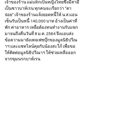
เจ้าของร้าน แม่แท็กเป็นหญิงไทยซึ่งมีสามี
เป็นชาวบาห์เรน ทุกคนจะเรียกว่า “ตา 
จ่อย” เจ้าของร้านแจ้งยอดหนี้ให้ น.ส.แอน 
เซ็นรับเป็นหนี้ 140,000 บาท อ้างเป็นค่าที่
พัก ค่าอาหาร เหยื่อต้องทนทำงานรับแขก
มาจนถึงคืนวันที่ 8 ม.ค. 2564 จึงแอบส่ง
ข้อความมายังเพจเฟซบุ๊กของมูลนิธิปวีณ
าฯ และแชทไลน์คุยกับน้องสะใภ้ เพื่อขอ
ให้ติดต่อมูลนิธิปวีณาฯ ให้ช่วยเหลือออก
จากขุมนรกบาห์เรน