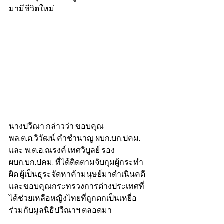
มามีชีวิตใหม่
นางปวีณา กล่าวว่า ขอบคุณ 
พล.ต.ต.วิวัฒน์ คำชำนาญ ผบก.บก.ปคม. 
และ พ.ต.อ.ณรงค์ เทศวิบูลย์ รอง 
ผบก.บก.ปคม. ที่ได้ติดตามจับกุมผู้กระทำ
ผิด ผู้เป็นธุระจัดหาค้ามนุษย์มาดำเนินคดี 
และขอบคุณกระทรวงการต่างประเทศที่
ได้ช่วยเหลือหญิงไทยที่ถูกตกเป็นเหยื่อ
ร่วมกับมูลนิธิปวีณาฯ ตลอดมา