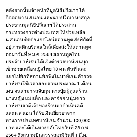
หลังจากนั้นเจ้าหน้าที่มูลนิธิปวีณาฯ ได้
ติดต่อหา น.ส.แอน และนางปวีณา หงสกุล 
ประธานมูลนิธิปวีณาฯ ได้ประสาน
กระทรวงการต่างประเทศ ให้ช่วยเหลือ 
น.ส.แอน ติดต่อแอดไลน์สถานทูต ส่งพิกัดที่
อยู่ ภาพตึกบริเวณใกล้เคียงส่งให้สถานทูต 
ต่อมาวันที่ 9 ม.ค. 2564 สถานทูตไทย
ประจำบาห์เรน ได้แจ้งตำรวจบาห์เรนบุก
เข้าช่วยเหลือหญิงไทย 10 คน ทันที และ
แยกไปพักที่สถานพักพิงในบาห์เรน ตำรวจ
บาห์เรนใช้เวลาสอบสวนประมาณ 1 เดือน
เศษ จนสามารถจับกุม นางปุ๋ย ผู้ดูแลร้าน 
นางหญิง แม่แท็ก และตาจ่อย หนุ่มชาว
บาห์เรนสามีเจ้าของร้านมาดำเนินคดี 
และน.ส.แอน ได้รับเงินเยียวยาจาก
ทางการประเทศบาห์เรน จำนวน 100,000 
บาท และได้เดินทางกลับไทยวันที่ 28 ก.พ. 
2564 ถึงสนามบินสุวรรณภูมิวันที่ 1 มี.ค. 