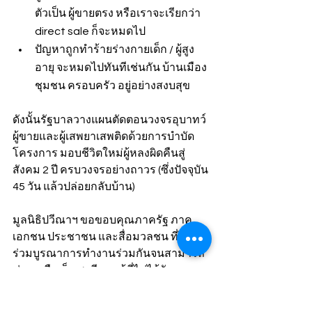
ตัวเป็น ผู้ขายตรง หรือเราจะเรียกว่า 
direct sale ก็จะหมดไป
ปัญหาถูกทำร้ายร่างกายเด็ก / ผู้สูง
อายุ จะหมดไปทันทีเช่นกัน บ้านเมือง 
ชุมชน ครอบครัว อยู่อย่างสงบสุข
ดังนั้นรัฐบาลวางแผนตัดตอนวงจรอุบาทว์
ผู้ขายและผู้เสพยาเสพติดด้วยการบำบัด
โครงการ มอบชีวิตใหม่ผู้หลงผิดคืนสู่
สังคม 2 ปี ครบวงจรอย่างถาวร (ซึ่งปัจจุบัน 
45 วัน แล้วปล่อยกลับบ้าน)
มูลนิธิปวีณาฯ ขอขอบคุณภาครัฐ ภาค
เอกชน ประชาชน และสื่อมวลชน ที่ได้
ร่วมบูรณาการทำงานร่วมกันจนสามารถ
ช่วยเหลือเด็ก สตรี และผู้ที่ไม่ได้รับความ
เป็นธรรมสำเร็จลุล่วงไปได้ด้วยดี และขอ
ขอบคุณพลเมืองดีที่ช่วยกันแจ้งเบาะแส 