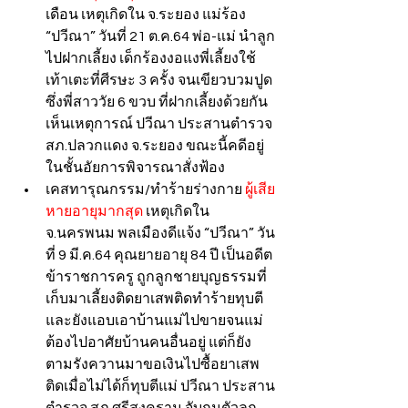
เดือน เหตุเกิดใน จ.ระยอง แม่ร้อง 
“ปวีณา” วันที่ 21 ต.ค.64 พ่อ-แม่ นำลูก
ไปฝากเลี้ยง เด็กร้องงอแงพี่เลี้ยงใช้
เท้าเตะที่ศีรษะ 3 ครั้ง จนเขียวบวมปูด 
ซึ่งพี่สาววัย 6 ขวบ ที่ฝากเลี้ยงด้วยกัน
เห็นเหตุการณ์ ปวีณา ประสานตำรวจ 
สภ.ปลวกแดง จ.ระยอง ขณะนี้คดีอยู่
ในชั้นอัยการพิจารณาสั่งฟ้อง
เคสทารุณกรรม/ทำร้ายร่างกาย 
ผู้เสีย
หายอายุมากสุด
 เหตุเกิดใน 
จ.นครพนม พลเมืองดีแจ้ง “ปวีณา” วัน
ที่ 9 มี.ค.64 คุณยายอายุ 84 ปี เป็นอดีต
ข้าราชการครู ถูกลูกชายบุญธรรมที่
เก็บมาเลี้ยงติดยาเสพติดทำร้ายทุบตี 
และยังแอบเอาบ้านแม่ไปขายจนแม่
ต้องไปอาศัยบ้านคนอื่นอยู่ แต่ก็ยัง
ตามรังควานมาขอเงินไปซื้อยาเสพ
ติดเมื่อไม่ได้ก็ทุบตีแม่ ปวีณา ประสาน
ตำรวจ สภ.ศรีสงคราม จับกุมตัวลูก