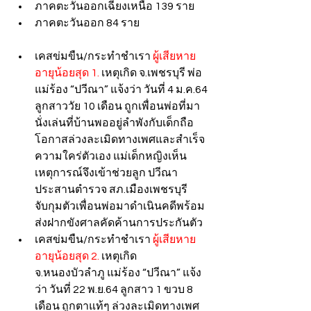
ภาคตะวันออกเฉียงเหนือ 139 ราย
ภาคตะวันออก 84 ราย
เคสข่มขืน/กระทำชำเรา 
ผู้เสียหาย
อายุน้อยสุด 1.
 เหตุเกิด จ.เพชรบุรี พ่อ
แม่ร้อง “ปวีณา” แจ้งว่า วันที่ 4 ม.ค.64 
ลูกสาววัย 10 เดือน ถูกเพื่อนพ่อที่มา
นั่งเล่นที่บ้านพออยู่ลำพังกับเด็กถือ
โอกาสล่วงละเมิดทางเพศและสำเร็จ
ความใคร่ตัวเอง แม่เด็กหญิงเห็น
เหตุการณ์จึงเข้าช่วยลูก ปวีณา 
ประสานตำรวจ สภ.เมืองเพชรบุรี 
จับกุมตัวเพื่อนพ่อมาดำเนินคดีพร้อม
ส่งฝากขังศาลคัดค้านการประกันตัว
เคสข่มขืน/กระทำชำเรา 
ผู้เสียหาย
อายุน้อยสุด 2.
 เหตุเกิด 
จ.หนองบัวลำภู แม่ร้อง “ปวีณา” แจ้ง
ว่า วันที่ 22 พ.ย.64 ลูกสาว 1 ขวบ 8 
เดือน ถูกตาแท้ๆ ล่วงละเมิดทางเพศ 