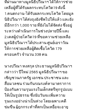
ที่ผ่านมาทางมูลนิธิปวีณาฯ ได้ให้การช่วย
เหลือผู้ที่ได้รับผลกระทบโควิด19 ดังนี้ 
1.คนตกงาน-ได้รับผลกระทบโควิด โดยมูล
นิธิปวีณาฯ ได้ส่งถุงยังชีพไปให้แล้ว และยัง
มีอีกกว่า 1,000 ราย ที่ยังไม่ได้จัดส่ง ซึ่งอยู่
ระหว่างดำเนินการในช่วงปลายปีนี้ และ 
2.เคสผู้ป่วยโควิด19 ที่ขอความช่วยเหลือ 
มูลนิธิปวีณาฯ ได้ประสาน ศูนย์เอราวัณ 
ให้การช่วยเหลือผู้ติดเชื้อโควิด 179 
ครอบครัว จำนวน 338 คน
นางปวีณา หงสกุล ประธานมูลนิธิปวีณาฯ 
กล่าวว่า ปีใหม่ 2565 มูลนิธิปวีณาฯ ขอ
เชิญชวนภาครัฐ เอกชน ประชาชน และ
สื่อมวลชน ร่วมกันรณรงค์หามาตราการ
ป้องกันความรุนแรงในเด็กสตรีทุกรูปแบบ
ให้เป็นรูปธรรม ซึ่งนับวันจะเพิ่มความ
รุนแรงอย่างน่าเป็นห่วง โดยเฉพาะคดี
ข่มขืน ผู้ถูกกระทำที่ตกเป็นเหยื่อจะอายุ