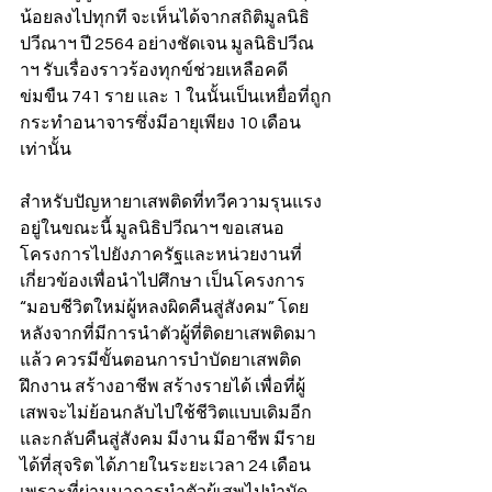
น้อยลงไปทุกที จะเห็นได้จากสถิติมูลนิธิ
ปวีณาฯ ปี 2564 อย่างชัดเจน มูลนิธิปวีณ
าฯ รับเรื่องราวร้องทุกข์ช่วยเหลือคดี
ข่มขืน 741 ราย และ 1 ในนั้นเป็นเหยื่อที่ถูก
กระทำอนาจารซึ่งมีอายุเพียง 10 เดือน
เท่านั้น
สำหรับปัญหายาเสพติดที่ทวีความรุนแรง
อยู่ในขณะนี้ มูลนิธิปวีณาฯ ขอเสนอ
โครงการไปยังภาครัฐและหน่วยงานที่
เกี่ยวข้องเพื่อนำไปศึกษา เป็นโครงการ 
“มอบชีวิตใหม่ผู้หลงผิดคืนสู่สังคม” โดย
หลังจากที่มีการนำตัวผู้ที่ติดยาเสพติดมา
แล้ว ควรมีขั้นตอนการบำบัดยาเสพติด 
ฝึกงาน สร้างอาชีพ สร้างรายได้ เพื่อที่ผู้
เสพจะไม่ย้อนกลับไปใช้ชีวิตแบบเดิมอีก 
และกลับคืนสู่สังคม มีงาน มีอาชีพ มีราย
ได้ที่สุจริต ได้ภายในระยะเวลา 24 เดือน 
เพราะที่ผ่านมาการนำตัวผู้เสพไปบำบัด