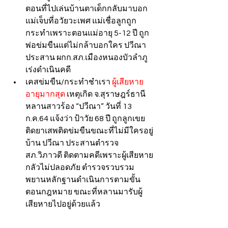
ตอนที่ไปเล่นบ้านตาเด็กกลับมาบอก
แม่เจ็บที่อวัยวะเพศ แม่เชื่อลูกถูก
กระทำเพราะตอนแม่อายุ 5-12 ปี ถูก
พ่อข่มขืนแต่ไม่กล้าบอกใคร ปวีณา 
ประสาน ผกก.สภ.เมืองหนองบัวลำภู 
เร่งดำเนินคดี
เคสข่มขืน/กระทำชำเรา 
ผู้เสียหาย
อายุมากสุด
 เหตุเกิด จ.สุราษฎร์ธานี 
หลานสาวร้อง “ปวีณา” วันที่ 13 
ก.ค.64 แจ้งว่า ป้าวัย 68 ปี ถูกลูกเขย
ติดยาเสพติดข่มขืนขณะที่ไม่มีใครอยู่
บ้าน ปวีณา ประสานตำรวจ 
สภ.วิภาวดี ติดตามคดีเพราะผู้เสียหาย
กลัวไม่ปลอดภัย ตำรวจรวบรวม
พยานหลักฐานดำเนินการตามขั้น
ตอนกฎหมาย ขณะที่หลานมารับผู้
เสียหายไปอยู่ด้วยแล้ว