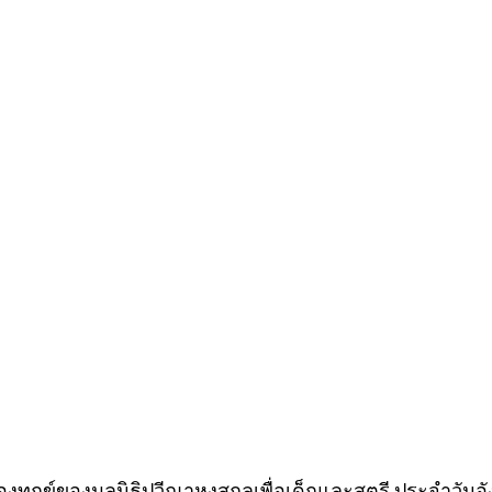
้องทุกข์ของมูลนิธิปวีณาหงสกุลเพื่อเด็กและสตรี ประจำวันอัง