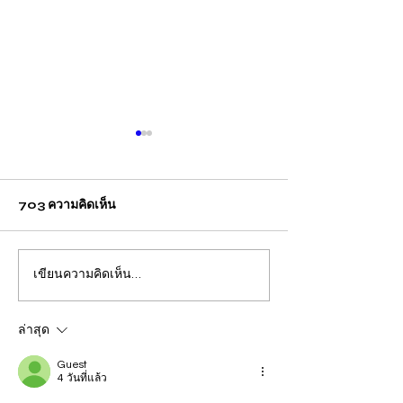
703 ความคิดเห็น
เขียนความคิดเห็น…
สถิติรับเรื่องร้องทุกข์มูลนิธิ
สถิติรับเรื่องราวร
ปวีณาฯ ประจำวันจันทร์-
นิธิปวีณาฯ ประจ
ศุกร์ที่ 28 เม.ย.-2 พ.ค. 68
ล่าสุด
รวม 91 ราย
Guest
4 วันที่แล้ว