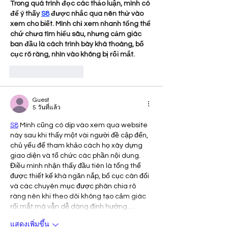
Trong quá trình đọc các thảo luận, mình có 
để ý thấy 
S8
 được nhắc qua nên thử vào 
xem cho biết. Mình chỉ xem nhanh tổng thể 
chứ chưa tìm hiểu sâu, nhưng cảm giác 
ban đầu là cách trình bày khá thoáng, bố 
cục rõ ràng, nhìn vào không bị rối mắt.
ถูกใจ
ตอบกลับ
Guest
5 วันที่แล้ว
S8
 Mình cũng có dịp vào xem qua website 
này sau khi thấy một vài người đề cập đến, 
chủ yếu để tham khảo cách họ xây dựng 
giao diện và tổ chức các phần nội dung. 
Điều mình nhận thấy đầu tiên là tổng thể 
được thiết kế khá ngăn nắp, bố cục cân đối 
và các chuyên mục được phân chia rõ 
ràng nên khi theo dõi không tạo cảm giác 
rối mắt mà vẫn dễ dàng định hướng.…
แสดงเพิ่มขึ้น