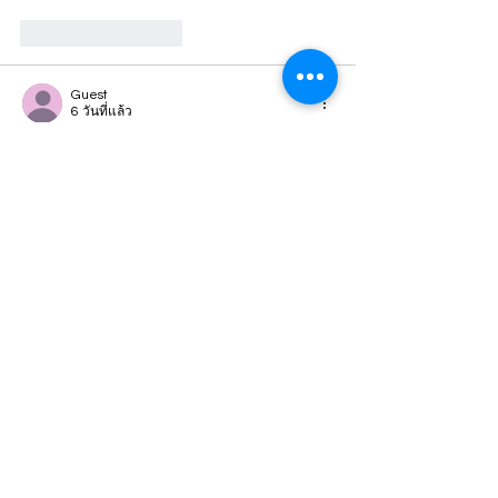
ถูกใจ
ตอบกลับ
Guest
6 วันที่แล้ว
S8
 Mình cũng có dịp ghé vào xem qua sau 
khi thấy một số người nhắc tới, mục đích 
chính là để tham khảo cách họ thiết kế 
giao diện và bố trí nội dung. Cảm nhận ban 
đầu là tổng thể trang được xây dựng khá 
ngăn nắp, bố cục rõ ràng, các khu vực nội 
dung được sắp xếp hợp lý nên khi nhìn vào 
không gây rối mắt mà vẫn dễ dàng nắm 
bắt được cấu trúc chung.…
แสดงเพิ่มขึ้น
ถูกใจ
ตอบกลับ
Guest
03 ส.ค.