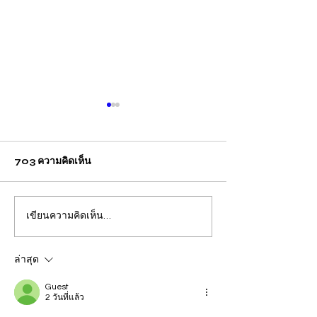
703 ความคิดเห็น
เขียนความคิดเห็น…
สถิติรับเรื่องร้องทุกข์มูลนิธิ
สถิติรับเรื่องราวร
ปวีณาฯ ประจำวันจันทร์-
นิธิปวีณาฯ ประจ
ศุกร์ที่ 28 เม.ย.-2 พ.ค. 68
ล่าสุด
รวม 91 ราย
Guest
2 วันที่แล้ว