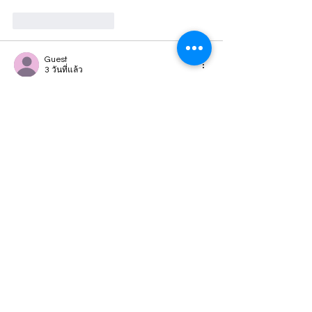
ถูกใจ
ตอบกลับ
Guest
3 วันที่แล้ว
S8
 Mình cũng có dịp ghé vào xem qua sau 
khi thấy một số người nhắc tới, mục đích 
chính là để tham khảo cách họ thiết kế 
giao diện và bố trí nội dung. Cảm nhận ban 
đầu là tổng thể trang được xây dựng khá 
ngăn nắp, bố cục rõ ràng, các khu vực nội 
dung được sắp xếp hợp lý nên khi nhìn vào 
không gây rối mắt mà vẫn dễ dàng nắm 
bắt được cấu trúc chung.…
แสดงเพิ่มขึ้น
ถูกใจ
ตอบกลับ
Guest
4 วันที่แล้ว