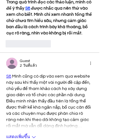
Trong quá trình đọc các thảo luận, mình có 
để ý thấy 
S8
 được nhắc qua nên thử vào 
xem cho biết. Mình chỉ xem nhanh tổng thể 
chứ chưa tìm hiểu sâu, nhưng cảm giác 
ban đầu là cách trình bày khá thoáng, bố 
cục rõ ràng, nhìn vào không bị rối mắt.
ถูกใจ
ตอบกลับ
Guest
2 วันที่แล้ว
S8
 Mình cũng có dịp vào xem qua website 
này sau khi thấy một vài người đề cập đến, 
chủ yếu để tham khảo cách họ xây dựng 
giao diện và tổ chức các phần nội dung. 
Điều mình nhận thấy đầu tiên là tổng thể 
được thiết kế khá ngăn nắp, bố cục cân đối 
và các chuyên mục được phân chia rõ 
ràng nên khi theo dõi không tạo cảm giác 
rối mắt mà vẫn dễ dàng định hướng.…
แสดงเพิ่มขึ้น