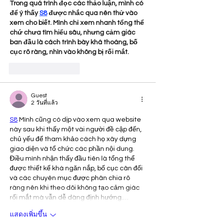
Trong quá trình đọc các thảo luận, mình có 
để ý thấy 
S8
 được nhắc qua nên thử vào 
xem cho biết. Mình chỉ xem nhanh tổng thể 
chứ chưa tìm hiểu sâu, nhưng cảm giác 
ban đầu là cách trình bày khá thoáng, bố 
cục rõ ràng, nhìn vào không bị rối mắt.
ถูกใจ
ตอบกลับ
Guest
2 วันที่แล้ว
S8
 Mình cũng có dịp vào xem qua website 
này sau khi thấy một vài người đề cập đến, 
chủ yếu để tham khảo cách họ xây dựng 
giao diện và tổ chức các phần nội dung. 
Điều mình nhận thấy đầu tiên là tổng thể 
được thiết kế khá ngăn nắp, bố cục cân đối 
và các chuyên mục được phân chia rõ 
ràng nên khi theo dõi không tạo cảm giác 
rối mắt mà vẫn dễ dàng định hướng.…
แสดงเพิ่มขึ้น