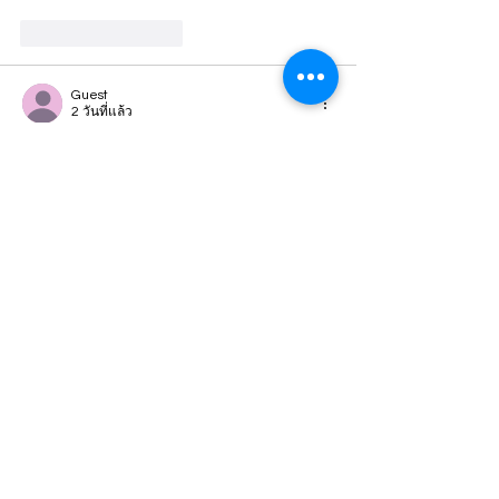
ถูกใจ
ตอบกลับ
Guest
2 วันที่แล้ว
S8
 Mình cũng có dịp ghé vào xem qua sau 
khi thấy một số người nhắc tới, mục đích 
chính là để tham khảo cách họ thiết kế 
giao diện và bố trí nội dung. Cảm nhận ban 
đầu là tổng thể trang được xây dựng khá 
ngăn nắp, bố cục rõ ràng, các khu vực nội 
dung được sắp xếp hợp lý nên khi nhìn vào 
không gây rối mắt mà vẫn dễ dàng nắm 
bắt được cấu trúc chung.…
แสดงเพิ่มขึ้น
ถูกใจ
ตอบกลับ
Guest
4 วันที่แล้ว