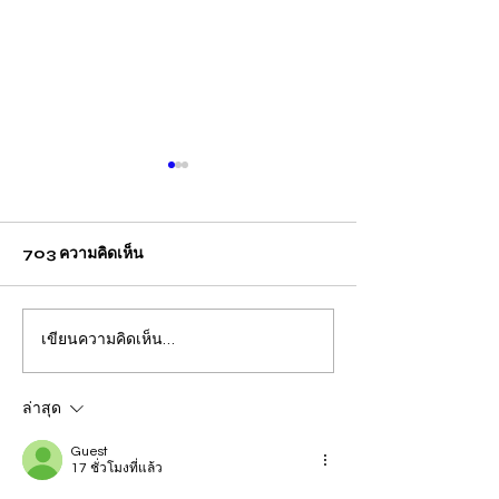
703 ความคิดเห็น
เขียนความคิดเห็น…
สถิติรับเรื่องร้องทุกข์มูลนิธิ
สถิติรับเรื่องราวร
ปวีณาฯ ประจำวันจันทร์-
นิธิปวีณาฯ ประจ
ศุกร์ที่ 28 เม.ย.-2 พ.ค. 68
ล่าสุด
รวม 91 ราย
Guest
17 ชั่วโมงที่แล้ว