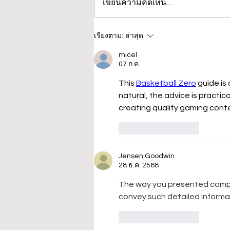
เขียนความคิดเห็น…
สถิติรับเรื่องร้องทุกข์มูลนิธิปวีณ
เรียงตาม:
ล่าสุด
าฯ ประจำวันที่ 5-9 พ.ค.68
micel
รวม 97 ราย
07 ก.ค.
This 
Basketball Zero
 guide is
natural, the advice is practic
creating quality gaming cont
ถูกใจ
ตอบกลับ
Jensen Goodwin
28 ธ.ค. 2568
The way you presented complex
convey such detailed informat
ถูกใจ
ตอบกลับ