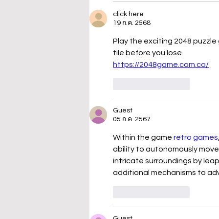
click here
19 ก.ค. 2568
Play the exciting 2048 puzzl
tile before you lose.
https://2048game.com.co/
ถูกใจ
ตอบกลับ
Guest
05 ก.ค. 2567
Within the game 
retro games
ability to autonomously move 
intricate surroundings by lea
additional mechanisms to adv
ถูกใจ
ตอบกลับ
Guest