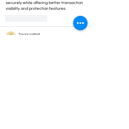
securely while offering better transaction 
visibility and protection features
ถูกใจ
ตอบกลับ
Trezor.io/start
15 พ.ค.
Trezor.io/start
 is the official onboarding 
portal designed to guide users through 
the safe and secure setup of their Trezor 
hardware wallet. For anyone entering the 
world of cryptocurrency storage, using a 
hardware wallet is widely considered one 
of the most secure methods available.
ถูกใจ
ตอบกลับ
Guest
05 พ.ค.
https://sites.google.com/ladgercomstart.c
om/ledger-comstart/home