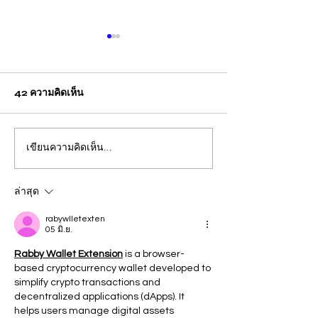
42 ความคิดเห็น
เขียนความคิดเห็น…
ปวีณา บินด่วน พาแม่เด็กพบ
กรุงเทพ แม่คาใจล
ผบก.ภ.จว.ภูเก็ต ติดตามคดี
ชีวิต! ร้อง "ปวีณา
ฝรั่งชาวสวิส ล่อลวงเด็กชาย
ลูกเพิ่งผ่าคลอดอ
ล่าสุด
วัย 14 ปี ล่วงละเมิดทางเพศ
ก่อนดับปริศนา
rabywlletexten
05 มิ.ย.
กลางทะเลหาดป่าตอง
Rabby Wallet Extension
 is a browser-
based cryptocurrency wallet developed to 
simplify crypto transactions and 
decentralized applications (dApps). It 
helps users manage digital assets 