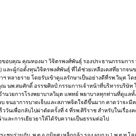
อขอบคุณ คุณทองมา วิจิตรพงศ์พันธุ์ รองประธานกรรมการ 
 และผู้ก่อตั้งทุนวิจิตรพงศ์พันธุ์ ที่ได้ช่วยเหลือเคสที่ยาก
ณาฯ หลายราย โดยรับเข้าดูแลรักษาเป็นอย่างดีที่รพ.วิมุต โดย
ณ นพ.สมศักดิ์ อรรฆศิลป์ กรรมการเจ้าหน้าที่บริหารบริษัท
้อำนวยการโรงพยาบาลวิมุต แพทย์ พยาบาลทุกท่านที่ดูแลทั
วบ จนอาการบาดเจ็บและสภาพจิตใจดีขึ้นมาก คาดว่าจะมีค
ันเพื่อกลับไปผ่าตัดครั้งที่ 4 ที่รพ.ศิริราช สำหรับในเรื่องค
าและการเยียวยาให้ได้รับความเป็นธรรมต่อไป
ะชุมร่วมกับ  พ.ต.อ.ภูมิยศ เหล็กกล้า รอง ผบก.น.1 พ.ต.ท.โ