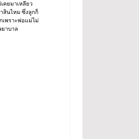
่เคยมาเหลียว
ินไหม ซึ่งลูกก็
กเพราะพ่อแม่ไม่
งพยาบาล  