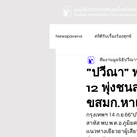
Newspavena
สถิติรับเรื่องร้องทุกข์
ทีมงานมูลนิธิปวีณา
"ปวีณา" พ
12 พุ่งช
ขสมก.หา
กรุงเทพฯ 14 ก.ย.66"ป
สาหัส พบ พ.ต.อ.ภูมิย
แนวทางเยียวยาผู้เสีย