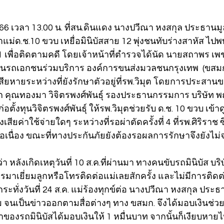
.ย.66 เวลา 13.00 น. ที่สน.ดินแดง นางปวีณา หงสกุล ประธานม
าแม่ด.ช.10 ขวบ เหยื่อมินิบัสสาย 12 พุ่งชนทับร่างสาหัส ไปพบ
1 เพื่อติดตามคดี โดยเจ้าหน้าที่ตำรวจได้นัด นายสถาพร เพชร
นรถเอกชนร่วมบริการ องค์การขนส่งมวลชนกรุงเทพ  (ขสมก.
ียหายระหว่างที่ยังรักษาตัวอยู่ที่รพ.วิมุต โดยการประสานข
คุณทองมา วิจิตรพงศ์พันธุ์ รองประธานกรรมการ บริษัท พฤ
่อตั้งทุนวิจิตรพงศ์พันธุ์ ให้รพ.วิมุตช่วยรับ ด.ช. 10 ขวบ เข
ียค่าใช้จ่ายใดๆ ระหว่างที่รอผ่าตัดครั้งที่ 4 ที่รพ.ศิริราช 
เนื่อง ขณะที่ทางประกันภัยยังต้องรอผลการรักษาจึงยังไม่จ
่า หลังเกิดเหตุวันที่ 10 ส.ค.ที่ผ่านมา ทางคนขับรถมินิบัส บ
รมาเยี่ยมลูกหรือโทรติดต่อแม่เลยสักครั้ง และไม่มีการติด
 กระทั่งวันที่ 24 ส.ค. แม่ร้องทุกข์ต่อ นางปวีณา หงสกุล ประ
จนเป็นข่าวออกตามสื่อต่างๆ ทาง ขสมก. จึงได้มอบเงินช่วยเ
ของรถมินิบัสได้มอบเงินให้ 1 หมื่นบาท จากนั้นก็เงียบหายไ