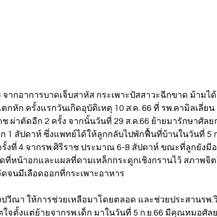
รั้ง จากอาการบาดเจ็บสาหัส กระเพาะปัสสาวะฉีกขาด ม้ามได้
ก ครั้งแรกวันเกิดอุบัติเหตุ 10 ส.ค. 66 ที่ รพ.คามิลเลี่ยน 1 ค
าช ผ่าตัดอีก 2 ครั้ง จากนั้นวันที่ 29 ส.ค.66 ย้ายมารักษาศั
ีก 1 สัปดาห์ ซึ่งแพทย์ได้ให้ลูกกลับไปพักฟื้นที่บ้านในวันที่ 5
ั้งที่ 4 จากรพ.ศิริราช ประมาณ 6-8 สัปดาห์ ขณะที่ลูกยังมี
ที่หน้าอกและแผลที่ดามเหล็กกระดูกเชิงกรานไว้ สภาพจิตใ
จัดจนมีเลือดออกที่กระเพาะอาหาร 
งปวีณา ให้การช่วยเหลือมาโดยตลอด และช่วยประสานรพ.วิมุ
ตใจตั้งแต่ย้ายจากรพ.เด็ก มาในวันที่ 5 ก.ย.66 มีคุณหมอศ