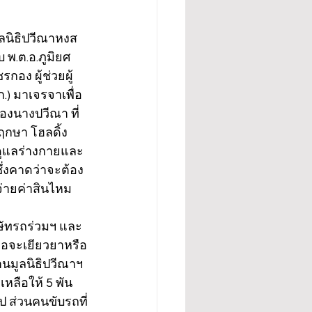
ูลนิธิปวีณาหงส
 พ.ต.อ.ภูมิยศ 
กอง ผู้ช่วยผู้
) มาเจรจาเพื่อ
องนางปวีณา ที่
กษา โฮลดิ้ง 
้าดูแลร่างกายและ
ซึ่งคาดว่าจะต้อง
่ายค่าสินไหม 
ริษัทรถร่วมฯ และ
ต่อจะเยียวยาหรือ
ธานมูลนิธิปวีณาฯ 
หลือให้ 5 พัน
ป ส่วนคนขับรถที่