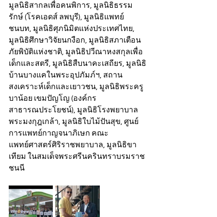
มูลนิธิสากลเพื่อคนพิการ, มูลนิธิธรรม
รักษ์ (โรคเอดส์ ลพบุรี), มูลนิธิแพทย์
ชนบท, มูลนิธิศุภนิมิตแห่งประเทศไทย, 
มูลนิธิศึกษาวิจัยนกงือก, มูลนิธิสภาเตือน
ภัยพิบัติแห่งชาติ, มูลนิธิปวีณาหงสกุลเพื่อ
เด็กและสตรี, มูลนิธิสืบนาคะเสถียร, มูลนิธิ
บ้านบางแคในพระอุปภัมภ์ฯ, สถาน
สงเคราะห์เด็กและเยาวชน, มูลนิธิพระครู
บาน้อย เขมปัญโญ (องค์กร
สาธารณประโยชน์), มูลนิธิโรงพยาบาล
พระมงกุฎเกล้า, มูลนิธิใบไม้ปันสุข, ศูนย์
การแพทย์กาญจนาภิเษก คณะ
แพทย์ศาสตร์ศิริราชพยาบาล, มูลนิธิขา
เทียม ในสมเด็จพระศรีนครินทราบรมราช
ชนนี