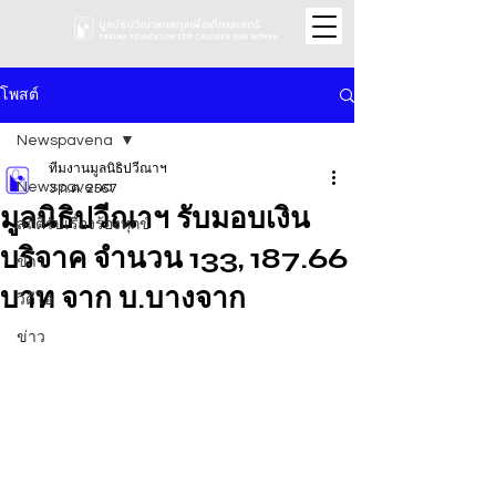
โพสต์
Newspavena
ทีมงานมูลนิธิปวีณาฯ
Newspavena
3 ก.ค. 2567
มูลนิธิปวีณาฯ รับมอบเงิน
สถิติรับเรื่องร้องทุกข์
บริจาค จำนวน 133, 187.66
ข่าว
บาท จาก บ.บางจาก
วิดีโอ
ข่าว