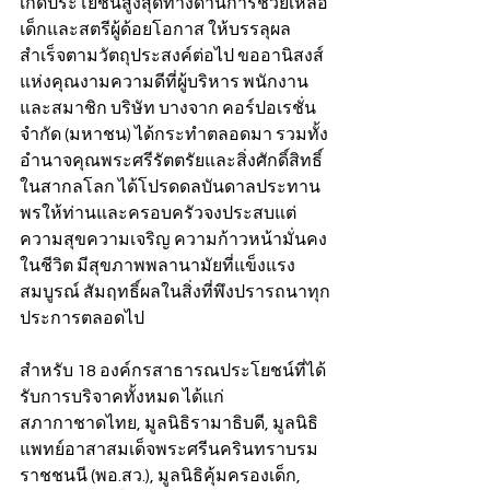
เกิดประโยชน์สูงสุดทางด้านการช่วยเหลือ
เด็กและสตรีผู้ด้อยโอกาส ให้บรรลุผล
สำเร็จตามวัตถุประสงค์ต่อไป ขออานิสงส์
แห่งคุณงามความดีที่ผู้บริหาร พนักงาน
และสมาชิก บริษัท บางจาก คอร์ปอเรชั่น 
จำกัด (มหาชน) ได้กระทำตลอดมา รวมทั้ง
อำนาจคุณพระศรีรัตตรัยและสิ่งศักดิ์สิทธิ์
ในสากลโลก ได้โปรดดลบันดาลประทาน
พรให้ท่านและครอบครัวจงประสบแต่
ความสุขความเจริญ ความก้าวหน้ามั่นคง
ในชีวิต มีสุขภาพพลานามัยที่แข็งแรง
สมบูรณ์ สัมฤทธิ์ผลในสิ่งที่พึงปรารถนาทุก
ประการตลอดไป
สำหรับ 18 องค์กรสาธารณประโยชน์ที่ได้
รับการบริจาคทั้งหมด ได้แก่ 
สภากาชาดไทย, มูลนิธิรามาธิบดี, มูลนิธิ
แพทย์อาสาสมเด็จพระศรีนครินทราบรม
ราชชนนี (พอ.สว.), มูลนิธิคุ้มครองเด็ก, 