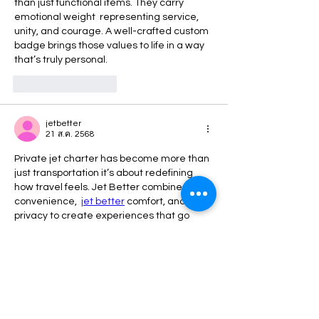
than just functional items. They carry 
emotional weight  representing service, 
unity, and courage. A well-crafted custom 
badge brings those values to life in a way 
that’s truly personal.
ถูกใจ
ตอบกลับ
jetbetter
21 ส.ค. 2568
Private jet charter has become more than 
just transportation it’s about redefining 
how travel feels. Jet Better combines 
convenience,  
jet better
 comfort, and 
privacy to create experiences that go 
beyond the ordinary. Each journey feels 
personal and seamless, making travel 
itself part of the luxury.
ถูกใจ
ตอบกลับ