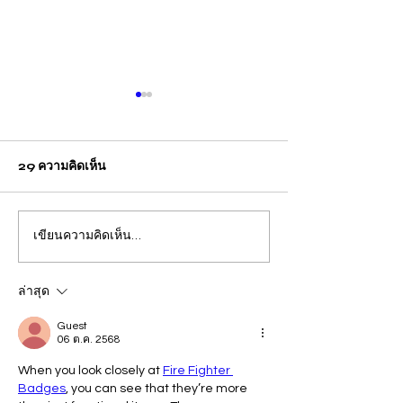
29 ความคิดเห็น
เขียนความคิดเห็น…
ปวีณา บินด่วน พาแม่เด็กพบ
กรุงเทพ แม่คาใจล
ผบก.ภ.จว.ภูเก็ต ติดตามคดี
ชีวิต! ร้อง "ปวีณา
ฝรั่งชาวสวิส ล่อลวงเด็กชาย
ลูกเพิ่งผ่าคลอดอ
ล่าสุด
วัย 14 ปี ล่วงละเมิดทางเพศ
ก่อนดับปริศนา
Guest
06 ต.ค. 2568
กลางทะเลหาดป่าตอง
When you look closely at 
Fire Fighter 
Badges
, you can see that they’re more 