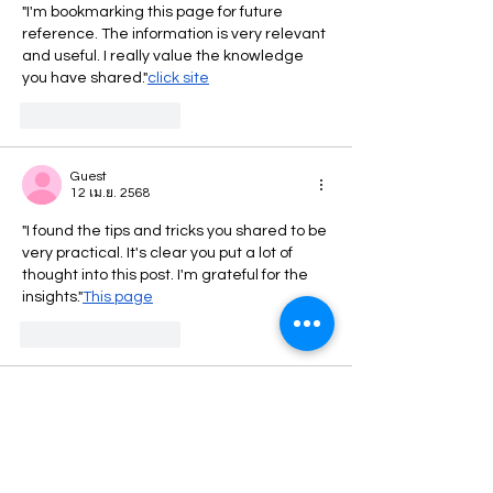
"I'm bookmarking this page for future 
reference. The information is very relevant 
and useful. I really value the knowledge 
you have shared."
click site
ถูกใจ
ตอบกลับ
Guest
12 เม.ย. 2568
"I found the tips and tricks you shared to be 
very practical. It's clear you put a lot of 
thought into this post. I'm grateful for the 
insights."
This page
ถูกใจ
ตอบกลับ
Guest
03 เม.ย. 2568
Most frequently, "giolocal" appears in 
online shopping environments, particularly 