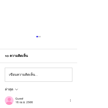
10 ความคิดเห็น
เขียนความคิดเห็น…
สถิติรับเรื่องร้องทุกข์มูลนิธิ
สถิติรับเรื่องราวร
ปวีณาฯ ประจำวันจันทร์-
นิธิปวีณาฯ ประจ
ศุกร์ที่ 28 เม.ย.-2 พ.ค. 68
ล่าสุด
รวม 91 ราย
Guest
18 เม.ย. 2568