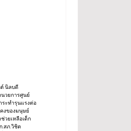
์ นิลบดี 
อำนวยการศูนย์
ูกระทำรุนแรงต่อ
นคงของมนุษย์ 
าช่วยเหลือเด็ก
ก.สภ.วิชิต 