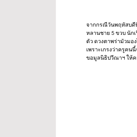
จากกรณีวันพฤหัสบดีที
หลานชาย 5 ขวบ นักเรี
ตัว ดวงตาพร่ามัวมองไ
เพราะเกรงว่าครูคนนี้
ขอมูลนิธิปวีณาฯ ให้