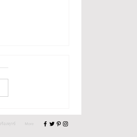
เทพ คณะกรรมการกลาง
ามแห่งประเทศไทย เชิญ
องร้องทุกข์
More
ณา" เป็นวิทยากรบรรยาย
วามรู้ ร่วมพัฒนาศักยภาพ