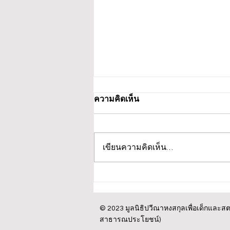
ความคิดเห็น
เขียนความคิดเห็น…
ปวีณา บินด่วน พาแม่เด็กพบ
ผบก.ภ.จว.ภูเก็ต ติดตามคดี ฝรั่ง
ชาวสวิส ล่อลวงเด็กชายวัย 14
© 2023 มูลนิธิปวีณาหงสกุลเพื่อเด็กและสตร
สาธารณประโยชน์)
ปี ล่วงละเมิดทางเพศกลางทะเล