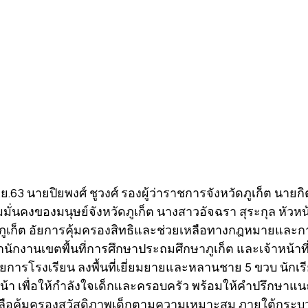
พ.ย.63 นายปิยพงศ์ ชูวงศ์ รองผู้ว่าราชการจังหวัดภูเก็ต นายกิ
่นคงของมนุษย์จังหวัดภูเก็ต นางสาวอัจฉรา สุระกุล หัวหน้
ูเก็ต อัยการคุ้มครองสิทธิและช่วยเหลือทางกฎหมายและกา
สำนักงานเขตพื้นที่การศึกษาประถมศึกษาภูเก็ต และเจ้าหน้าที
นวยการโรงเรียน ลงพื้นที่เยี่ยมยายและหลานชาย 5 ขวบ นักเรี
ีบหน้า เพื่อให้กำลังใจเด็กและครอบครัว พร้อมให้คำปรึกษ
เหลือคุ้มครองสวัสดิภาพเด็กตามความเหมาะสม ภายใต้กระ