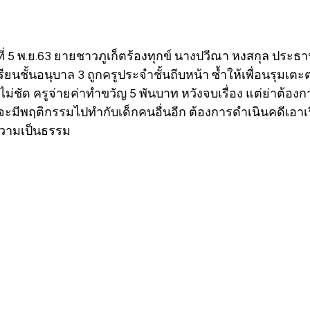
่ 5 พ.ย.63 ยายชาวภูเก็ตร้องทุกข์ นางปวีณา หงสกุล ประธา
ยนชั้นอนุบาล 3 ถูกครูประจำชั้นถีบหน้า ซ้ำให้เพื่อนรุมเต
ม่ชัด ครูจ่ายค่าทำขวัญ 5 พันบาท หวังจบเรื่อง แต่ย่าต้องก
จะมีพฤติกรรมไปทำกับเด็กคนอื่นอีก ต้องการดำเนินคดีเอาเรื่อ
ความเป็นธรรม