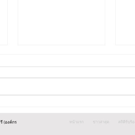
กรุงเทพ แม่คาใจลูกเสียชีวิต!
กรุง
ร้อง "ปวีณา" แจ้งว่าลูกเพิ่งผ่า
อิสล
หน้าแรก
ข่าวล่าสุด
สถิติรับร้
คลอดอาการวิกฤติก่อนดับ
"ปวี
ี (องค์กร
ปริศนา
ให้ค