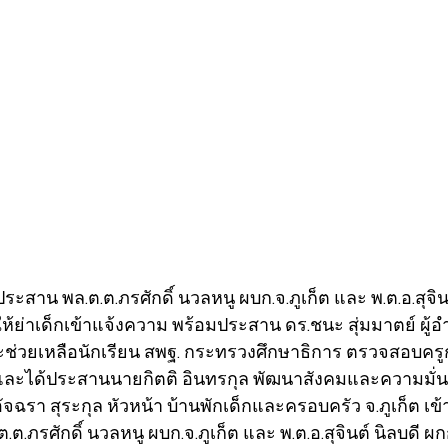
ะสาน พล.ต.ต.ภรศักดิ์ นวลหนู ผบก.จ.ภูเก็ต และ พ.ต.อ.สุจินต
ต ให้ย่าเด็กเข้าแจ้งความ พร้อมประสาน ดร.ชนะ สุ่มมาตย์ ผู้
ะช่วยเหลือนักเรียน สพฐ. กระทรวงศึกษาธิการ ตรวจสอบคร
 และได้ประสานนายกิตติ อินทรกุล พัฒนาสังคมและความมั่
ส.อัจฉรา สุระกุล หัวหน้า บ้านพักเด็กและครอบครัว จ.ภูเก็ต เข้
ล.ต.ต.ภรศักดิ์ นวลหนู ผบก.จ.ภูเก็ต และ พ.ต.อ.สุจินต์ นิลบดี ผก