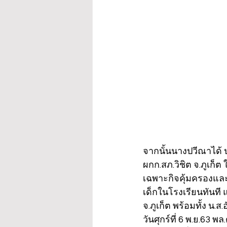
จากนั้นนางปวีณาได้ ปร
ผกก.สภ.วิชิต จ.ภูเก็
เฉพาะกิจคุ้มครองแล
เด็กในโรงเรียนทันที
จ.ภูเก็ต พร้อมทั้ง น.
วันศุกร์ที่ 6 พ.ย.63 พ