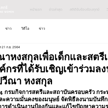
หน้าแรก
ข่าวล่าสุด
สถิติรับร้องร้องทุกข์
ว
ข่าว
วิดีโอ
ข่าว
ฯ
21 ก.ย. 2564
ีณาหงสกุลเพื่อเด็กและสตรีเ
์กรที่ได้รับเชิญเข้าร่วมล
วีณา หงสกุล
ย.64 กรมกิจการสตรีและสถาบันครอบครัว กร
ะความมั่นคงของมนุษย์ จัดพิธีลงนามบันทึ
การดำเนินงานป้องกันและแก้ไขปัญหาความร