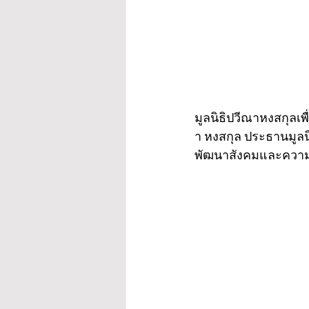
มูลนิธิปวีณาหงสกุลเพ
า หงสกุล ประธานมูลน
พัฒนาสังคมและความมั