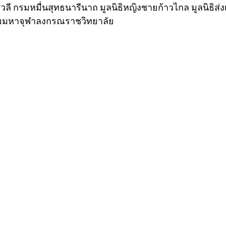
วลี กรมหมื่นสุทธนารีนาถ มูลนิธิหญิงชายก้าวไกล มูลนิธิส
ยมหาจุฬาลงกรณราชวิทยาลัย