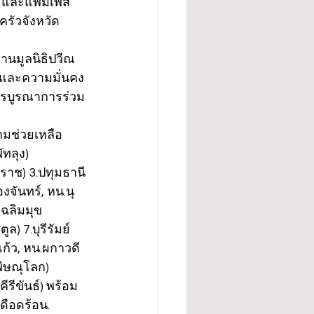
ม และแพมเพิส 
ครัวจังหวัด
านมูลนิธิปวีณ
มและความมั่นคง
การบูรณาการร่วม
วามช่วยเหลือ
ทลุง) 
าช) 3.ปทุมธานี 
จันทร์, หน.นุ
ฉลิมมุข 
) 7.บุรีรัมย์ 
ก้ว, หน.ผกาวดี 
พิษณุโลก) 
รีขันธ์) พร้อม
ดือดร้อน.