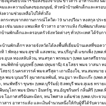
์มายังมูลนิธิปวีณาฯ ขอสิ่งของจำเป็น ข้าวสาร อาหารแห้ง น
สังคมและความมั่นคงของมนุษย์, หัวหน้าบ้านพักเด็กและครอบ
อส่งความช่วยเหลือไปให้ทั่วถึง
รับผลกระทบจากสถานการณ์โควิด-19 นางปวีณา หงสกุล ประธ
ของ เช่น นมผง แพมเพิส ข้าวสาร อาหารแห้ง กับพัฒนาสังค
าบ้านพักเด็กและครอบครัวจังหวัดต่างๆ ทั่วประเทศ ได้รับ
ะบ้านพักเด็กฯ หลายจังหวัดได้ลงพื้นที่เยี่ยมบ้านเคสที่ขอค
ทิ 1.พัทลุง พมจ.สุชาติ แสงพรม, หน.ปริญาติ แขกเพ็ง (บพด.พั
.อุบล ทองสลับล้วน, หน.ศรุดา พรหมมา (บพด.นครศรีธรรมร
น.พิทักษ์ บุญฤทธิ์ (บพด.ปทุมธานี) 4.ยโสธร พมจ.วาสนา ทอง
โสธร) 5.นครสวรรค์ พมจ.ศรีสุดา เถาเมืองใจ, หน.สมหมาย เ
ล พมจ.บุณยวีร์ ลุมาตกมลพันธ์, หน.อูมา หะยีมะเก๊ะ (บพด.สตูล
หน.พัทธีรา ขุนชะ (บพด.บุรีรัมย์) 8.ลพบุรี พมจ.สุเมธ ทรายแ
9.พิษณุโลก พมจ.ปัทมา อินทร์ชู, หน.อัญชรินทร์ กลิ่นศิริ (บพด.
มจ.โอภาศ ศรีฉันทะมิตร, หน.ไพศาล แต้มช่วย (บพด.ประจวบคี
สาร อาหารแห้ง และเงินจำนวนหนึ่งให้กับผู้ที่ได้รับความเ