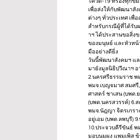
โควิด-19 ที่ร้องทุกข
เพื่อส่งให้กับพัฒนา
ต่างๆ ทั่วประเทศ เพื่
สำหรับกรณีผู้ที่ได้
าฯ ได้ประสานขอสิ่ง
ของมนุษย์ และหัวหน้
มืออย่างดียิ่ง
วันนี้พัฒนาสังคมฯ แล
มายังมูลนิธิปวีณาฯ อา
2.นครศรีธรรมราช พมจ
พมจ.เบญจมาศ สมศรี, ห
ศาสตร์ ชาเสน (บพด.ย
(บพด.นครสวรรค์) 6.สตู
พมจ.นัฎญา จิตรเกราะ, 
อยู่เอม (บพด.ลพบุรี) 
10.ประจวบคีรีขันธ์ พ
มอบนมผง แพมเพิส ข้าว