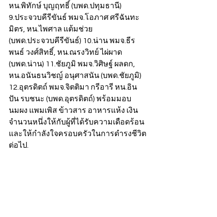
หน.พิทักษ์ บุญฤทธิ์ (บพด.ปทุมธานี) 
9.ประจวบคีรีขันธ์ พมจ.โอภาศ ศรีฉันทะ
มิตร, หน.ไพศาล แต้มช่วย 
(บพด.ประจวบคีรีขันธ์) 10.น่าน พมจ.ธีร
พนธ์ วงศ์สิทธิ์, หน.ณรงวิทย์ ไผ่ผาด 
(บพด.น่าน) 11.ชัยภูมิ พมจ.วิศิษฐ์ ผลดก, 
หน.อนันธนวิชญ์ อนุศาสนัน (บพด.ชัยภูมิ) 
12.อุตรดิตถ์ พมจ.จิตติมา กรีอารี หน.อิน
ปัน รบชนะ (บพด.อุตรดิตถ์) พร้อมมอบ
นมผง แพมเพิส ข้าวสาร อาหารแห้ง เงิน
จำนวนหนึ่งให้กับผู้ที่ได้รับความเดือดร้อน 
และให้กำลังใจครอบครัวในการดำรงชีวิต
ต่อไป.