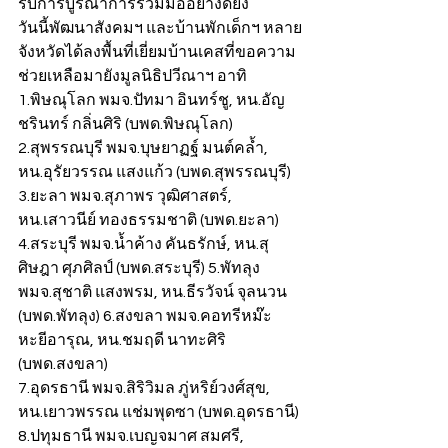
รับการบูรณาการร่วมมืออย่างดียิ่ง
วันนี้พัฒนาสังคมฯ และบ้านพักเด็กฯ หลาย
จังหวัดได้ลงพื้นที่เยี่ยมบ้านเคสที่ขอความ
ช่วยเหลือมายังมูลนิธิปวีณาฯ อาทิ 
1.พิษณุโลก พมจ.ปัทมา อินทร์ชู, หน.อัญ
ชรินทร์ กลิ่นศิริ (บพด.พิษณุโลก) 
2.สุพรรณบุรี พมจ.บุษยาฏฐ์ มนต์คล้ำ, 
หน.อุรัยวรรณ แสงแก้ว (บพด.สุพรรณบุรี) 
3.ยะลา พมจ.สุภาพร วุฒิศาสตร์, 
หน.เสาวนีย์ ทองธรรมชาติ (บพด.ยะลา) 
4.สระบุรี พมจ.น้ำค้าง คันธรักษ์, หน.สุ
ศิษฎา ศุภศิลป์ (บพด.สระบุรี) 5.พัทลุง 
พมจ.สุชาติ แสงพรม, หน.ธีรวัจน์ จุลนวน 
(บพด.พัทลุง) 6.สงขลา พมจ.คอทรีหม๊ะ 
หะยีอารุณ, หน.ชมฤดี นาทะศิริ 
(บพด.สงขลา)
7.อุดรธานี พมจ.สิริวิมล ภู่หริย์วงศ์สุข, 
หน.เยาวพรรณ แช่มพุดซา (บพด.อุดรธานี) 
8.ปทุมธานี พมจ.เบญจมาศ สมศรี, 