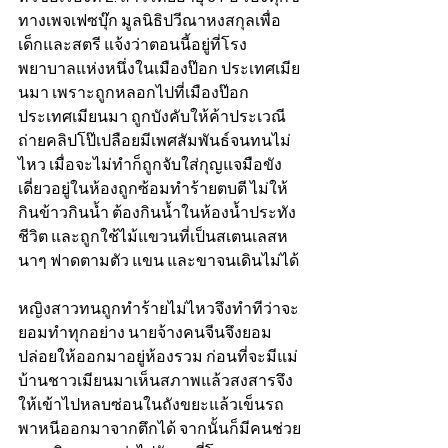
ทางเพจเฟซบุ๊ก มูลนิธิปวีณาหงสกุลเพื่อ
เด็กและสตรี แจ้งว่าตอนนี้อยู่ที่โรง
พยาบาลแห่งหนึ่งในเมืองป๊อก ประเทศเมีย
นมา เพราะถูกหลอกไปที่เมืองป๊อก 
ประเทศเมียนมา ถูกบังคับให้ค้าประเวณี 
ถ่ายคลิปโป๊เปลือยมีเพศสัมพันธ์จนทนไม่
ไหว เมื่อจะไม่ทำก็ถูกจับใส่กุญแจมือขัง
เดี่ยวอยู่ในห้องถูกซ้อมทำร้ายตบตี ไม่ให้
กินข้าวกินน้ำ ต้องกินน้ำในห้องน้ำประทัง
ชีวิต และถูกใช้ไม้แขวนที่เป็นสเตนเลสห
นาๆ ฟาดตามตัว แขน และขาจนเดินไม่ได้ 
หญิงสาวทนถูกทำร้ายไม่ไหวจึงทำทีว่าจะ
ยอมทำทุกอย่าง นายจ้างคนจีนจึงยอม
ปล่อยให้ออกมาอยู่ห้องรวม ก่อนที่จะมีแม่
บ้านชาวเมียนมาเห็นสภาพแล้วสงสารจึง
ให้เข้าไปหลบซ่อนในถังขยะแล้วเข็นรถ
พาหนีออกมาจากตึกได้ จากนั้นก็มีคนช่วย