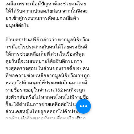
เหลือ เพราะเมื่อมีปัญหาต้องช่วยคนไทย
ให้ได้รับความปลอดภัยก่อน จากนั้นจึงจะ
มาเข้าสู่กระบวนการคัดแยกเหยื่อค้า
มนุษย์ต่อไป
ด้าน ดร.ปานปรีย์ กล่าวว่า หากมูลนิธิปวีณ
าฯ มีอะไรประสานกับตนได้โดยตรง ยินดี
ให้การช่วยเหลือเต็มที่ ส่วนในเรื่องที่พูด
คุยวันนี้จะมอบหมายให้อธิบดีกรมการ
กงสุลตรวจสอบ ในส่วนของรายชื่อ 87 คน 
ที่ขอความช่วยเหลือจากมูลนิธิปวีณาฯ ถูก
หลอกไปค้ามนุษย์ที่ประเทศเมียนมา จะมี
รายชื่อรายอยู่ในจำนวน 162 คนที่จะถูก
ส่งตัวกลับหรือไม่ หากคนไหนไม่มีรายชื่อ
ก็จะได้ดำเนินการช่วยเหลือต่อไป และใน
ส่วนเคสหญิงไทยถูกหลอกไปค้าประเวณี
ถูกซ้อมทำร้ายบาดเจ็บอยู่ที่รพ.เมืองป๊อก 
เมียนมา ได้มอบหมายให้อธิบดีกรมการ
กงสุลช่วยเหลือแล้ว 