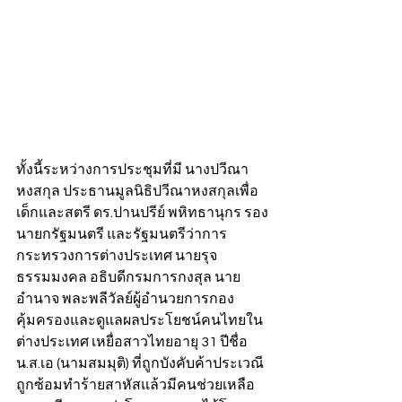
ทั้งนี้ระหว่างการประชุมที่มี นางปวีณา 
หงสกุล ประธานมูลนิธิปวีณาหงสกุลเพื่อ
เด็กและสตรี ดร.ปานปรีย์ พหิทธานุกร รอง
นายกรัฐมนตรี และรัฐมนตรีว่าการ
กระทรวงการต่างประเทศ นายรุจ 
ธรรมมงคล อธิบดีกรมการกงสุล นาย
อำนาจ พละพลีวัลย์ผู้อำนวยการกอง
คุ้มครองและดูแลผลประโยชน์คนไทยใน
ต่างประเทศ เหยื่อสาวไทยอายุ 31 ปีชื่อ
น.ส.เอ (นามสมมุติ) ที่ถูกบังคับค้าประเวณี
ถูกซ้อมทำร้ายสาหัสแล้วมีคนช่วยเหลือ