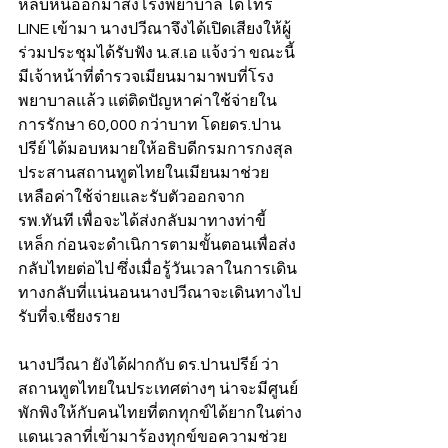
หลบหนีออกมาส่งโรงพยาบาล ได้โทร 
LINE เข้ามา นางปวีณาจึงได้เปิดเสียงให้ผู้
ร่วมประชุมได้รับฟัง น.ส.เอ แจ้งว่า ขณะนี้
มีเจ้าหน้าที่ตำรวจเมียนมามาพบที่โรง
พยาบาลแล้ว แต่ติดปัญหาค่าใช้จ่ายใน
การรักษา 60,000 กว่าบาท โดยดร.ปาน
ปรีย์ ได้มอบหมายให้อธิบดีกรมการกงสุล 
ประสานสถานทูตไทยในเมียนมาช่วย
เหลือค่าใช้จ่ายและรับตัวออกจาก
รพ.ทันที เพื่อจะได้ส่งกลับมาทางท่าขี้
เหล็ก ก่อนจะดำเนิการตามขั้นตอนเพื่อส่ง
กลับไทยต่อไป ซึ่งเมื่อรู้วันเวลาในการเดิน
ทางกลับที่แน่นอนนางปวีณาจะเดินทางไป
รับที่จ.เชียงราย
นางปวีณา ยังได้ฝากกับ ดร.ปานปรีย์ ว่า 
สถานทูตไทยในประเทศต่างๆ น่าจะมีศูนย์
พักพิงให้กับคนไทยที่ตกทุกข์ได้ยากในต่าง
แดนเวลาที่เข้ามาร้องทุกข์ขอความช่วย