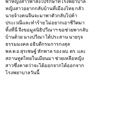
พาหญิงสาวพาส่งไปรักษาที่โรงพยาบาล 
หญิงสาวอยากกลับบ้านที่เมืองไทย กลัว
นายจ้างคนจีนจะมาพาตัวกลับไปค้า
ประเวณีและทำร้าย ไม่อยากเอาชีวิตมา
ทิ้งที่นี่ จึงขอมูลนิธิปวีณาฯ ขอช่วยพากลับ
บ้านด้วย นางปวีณา ได้ประสาน นายรุจ 
ธรรมมงคล อธิบดีกรมการกงสุล 
พล.ต.อ.สุรเชษฐ์ หักพาล รอง ผบ. ตร. และ
สถานทูตไทยในเมียนมา ช่วยเหลือหญิง
สาวซึ่งคาดว่าจะได้ออกจากได้ออกจาก
โรงพยาบาลวันนี้